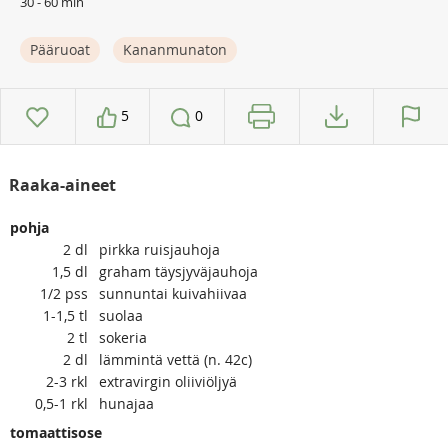
30 - 60 min
Pääruoat
Kananmunaton
5
0
Raaka-aineet
pohja
2
dl
pirkka ruisjauhoja
1,5
dl
graham täysjyväjauhoja
1/2
pss
sunnuntai kuivahiivaa
1-1,5
tl
suolaa
2
tl
sokeria
2
dl
lämmintä vettä (n. 42c)
2-3
rkl
extravirgin oliiviöljyä
0,5-1
rkl
hunajaa
tomaattisose