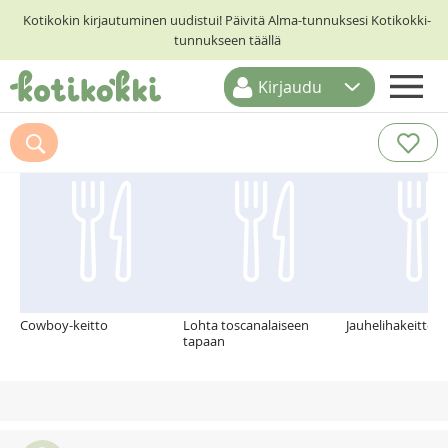
Kotikokin kirjautuminen uudistui! Päivitä Alma-tunnuksesi Kotikokki-
tunnukseen täällä
Kirjaudu
ETUSIVU
Suosittelemme myös
RESEPTIHAKU
RUOKATEEMAT
KESKUSTELUT
KOTIKOKIT
Cowboy-keitto
Lohta toscanalaiseen
Jauhelihakeitto p
tapaan