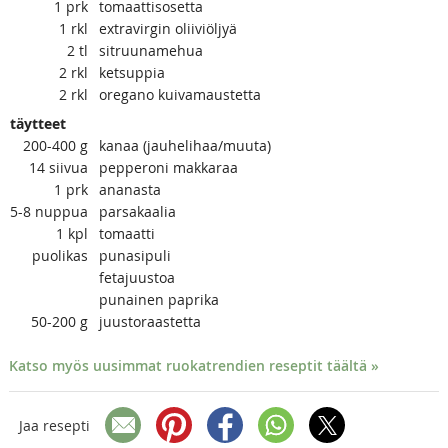
1
prk
tomaattisosetta
1
rkl
extravirgin oliiviöljyä
2
tl
sitruunamehua
2
rkl
ketsuppia
2
rkl
oregano kuivamaustetta
täytteet
200-400
g
kanaa (jauhelihaa/muuta)
14
siivua
pepperoni makkaraa
1
prk
ananasta
5-8
nuppua
parsakaalia
1
kpl
tomaatti
puolikas
punasipuli
fetajuustoa
punainen paprika
50-200
g
juustoraastetta
Katso myös uusimmat ruokatrendien reseptit täältä »
Jaa resepti