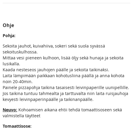
Ohje
Pohja:
Sekoita jauhot, kuivahiiva, sokeri sekä suola syvässä
sekoituskulhossa.
Mittaa vesi pieneen kulhoon, lisää öljy sekä hunaja ja sekoita
lusikalla.
Kaada nesteseos jauhojen päälle ja sekoita taikinaksi.
Laita lämpimään paikkaan kohotusliina päällä ja anna kohota
noin 20-40min.
Painele pizzapohja taikina tasaisesti leivinpaperille uunipellille.
Jos taikina tuntuu tahmealta ja tarttuvalta niin laita ruisjauhoja
kevyesti leivinpaperinpäälle ja taikinanpäälle.
Neuvo:
Kohoamisen aikana ehtii tehdä tomaattisoseen sekä
valmistella täytteet
Tomaattisose: