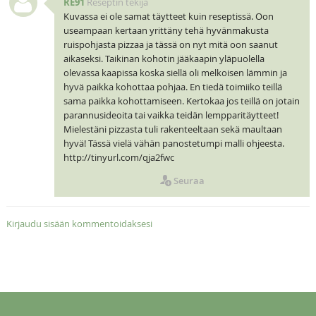
RE91
Reseptin tekijä
Kuvassa ei ole samat täytteet kuin reseptissä. Oon
useampaan kertaan yrittäny tehä hyvänmakusta
ruispohjasta pizzaa ja tässä on nyt mitä oon saanut
aikaseksi. Taikinan kohotin jääkaapin yläpuolella
olevassa kaapissa koska siellä oli melkoisen lämmin ja
hyvä paikka kohottaa pohjaa. En tiedä toimiiko teillä
sama paikka kohottamiseen. Kertokaa jos teillä on jotain
parannusideoita tai vaikka teidän lempparitäytteet!
Mielestäni pizzasta tuli rakenteeltaan sekä maultaan
hyvä! Tässä vielä vähän panostetumpi malli ohjeesta.
http://tinyurl.com/qja2fwc
Seuraa
Kirjaudu sisään kommentoidaksesi