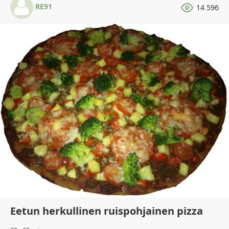
RE91
14 596
Eetun herkullinen ruispohjainen pizza