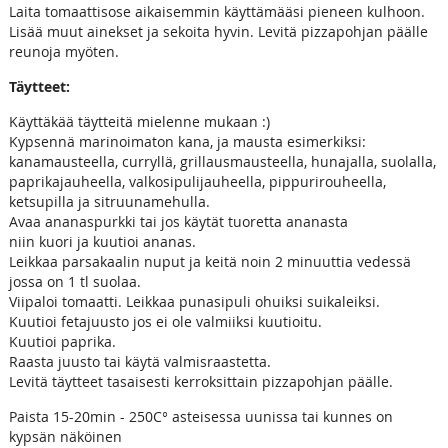
Laita tomaattisose aikaisemmin käyttämääsi pieneen kulhoon.
Lisää muut ainekset ja sekoita hyvin. Levitä pizzapohjan päälle
reunoja myöten.
Täytteet:
Käyttäkää täytteitä mielenne mukaan :)
Kypsennä marinoimaton kana, ja mausta esimerkiksi:
kanamausteella, curryllä, grillausmausteella, hunajalla, suolalla,
paprikajauheella, valkosipulijauheella, pippurirouheella,
ketsupilla ja sitruunamehulla.
Avaa ananaspurkki tai jos käytät tuoretta ananasta
niin kuori ja kuutioi ananas.
Leikkaa parsakaalin nuput ja keitä noin 2 minuuttia vedessä
jossa on 1 tl suolaa.
Viipaloi tomaatti. Leikkaa punasipuli ohuiksi suikaleiksi.
Kuutioi fetajuusto jos ei ole valmiiksi kuutioitu.
Kuutioi paprika.
Raasta juusto tai käytä valmisraastetta.
Levitä täytteet tasaisesti kerroksittain pizzapohjan päälle.
Paista 15-20min - 250C° asteisessa uunissa tai kunnes on
kypsän näköinen