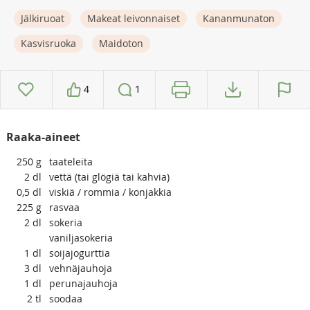
Jälkiruoat
Makeat leivonnaiset
Kananmunaton
Kasvisruoka
Maidoton
4
1
Raaka-aineet
250
g
taateleita
2
dl
vettä (tai glögiä tai kahvia)
0,5
dl
viskiä / rommia / konjakkia
225
g
rasvaa
2
dl
sokeria
vaniljasokeria
1
dl
soijajogurttia
3
dl
vehnäjauhoja
1
dl
perunajauhoja
2
tl
soodaa