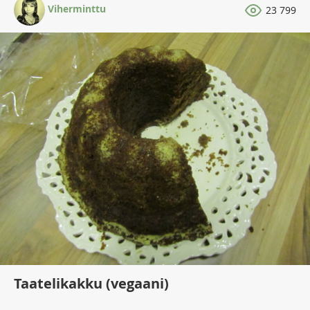
Viherminttu
23 799
Taatelikakku (vegaani)