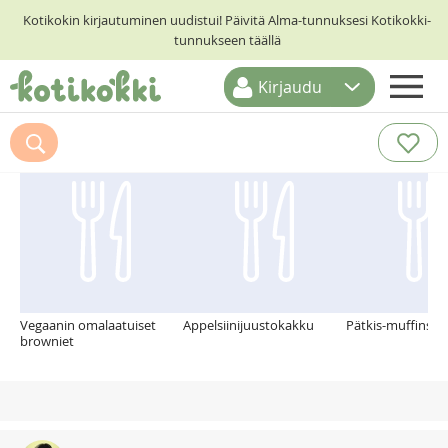
Kotikokin kirjautuminen uudistui! Päivitä Alma-tunnuksesi Kotikokki-
tunnukseen täällä
Kirjaudu
ETUSIVU
Suosittelemme myös
RESEPTIHAKU
RUOKATEEMAT
KESKUSTELUT
KOTIKOKIT
Vegaanin omalaatuiset
Appelsiinijuustokakku
Pätkis-muffinssit
browniet