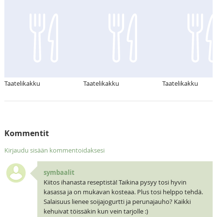
Taatelikakku
Taatelikakku
Taatelikakku
Kommentit
Kirjaudu sisään kommentoidaksesi
symbaalit
Kiitos ihanasta reseptistä! Taikina pysyy tosi hyvin
kasassa ja on mukavan kosteaa. Plus tosi helppo tehdä.
Salaisuus lienee soijajogurtti ja perunajauho? Kaikki
kehuivat töissäkin kun vein tarjolle :)