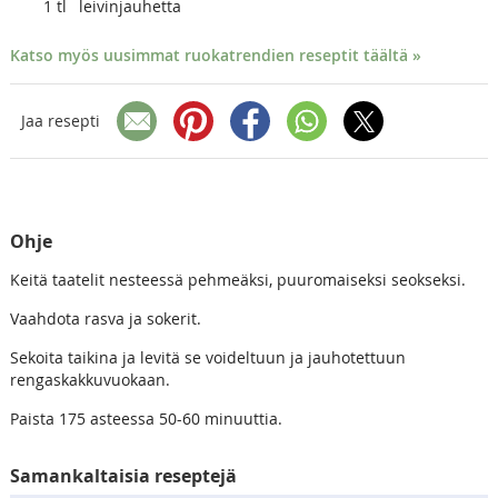
1
tl
leivinjauhetta
Katso myös uusimmat ruokatrendien reseptit täältä »
Jaa resepti
Ohje
Keitä taatelit nesteessä pehmeäksi, puuromaiseksi seokseksi.
Vaahdota rasva ja sokerit.
Sekoita taikina ja levitä se voideltuun ja jauhotettuun
rengaskakkuvuokaan.
Paista 175 asteessa 50-60 minuuttia.
Samankaltaisia reseptejä