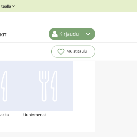
täällä
Kirjaudu
KIT
Muistitaulu
kakku
Uuniomenat