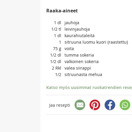
Raaka-aineet
1
dl
jauhoja
1/2
tl
leivinjauhoja
1
dl
kaurahiutaleitä
1
sitruuna luomu kuori (raastettu)
75
g
voita
1/2
dl
tumma sokeria
1/2
dl
valkoinen sokeria
2
Rkl
valea siirappi
1/2
sitruunasta mehua
Katso myös uusimmat ruokatrendien resept
Jaa resepti