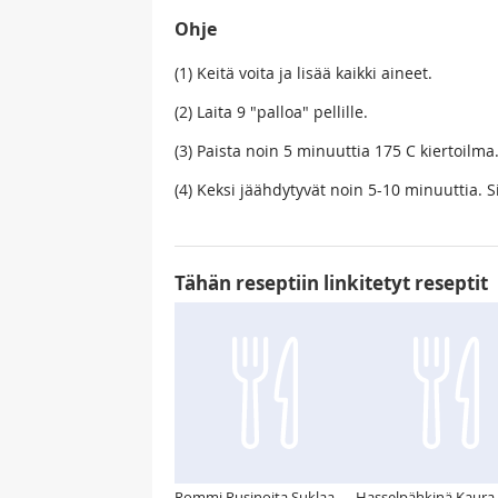
Ohje
(1) Keitä voita ja lisää kaikki aineet.
(2) Laita 9 "palloa" pellille.
(3) Paista noin 5 minuuttia 175 C kiertoilma
(4) Keksi jäähdytyvät noin 5-10 minuuttia. Si
Tähän reseptiin linkitetyt reseptit
Rommi Rusinoita Suklaa
Hasselpähkinä Kaura 