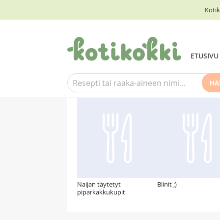
Kotik
ETUSIVU
HA
Suosittelemme myös
Naijan täytetyt
Blinit ;)
piparkakkukupit