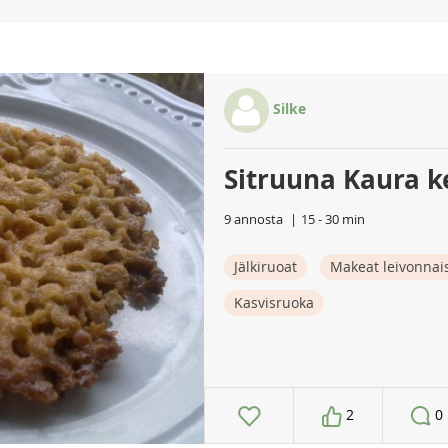
Silke
Sitruuna Kaura k
9 annosta
15 - 30 min
Jälkiruoat
Makeat leivonnai
Kasvisruoka
2
0