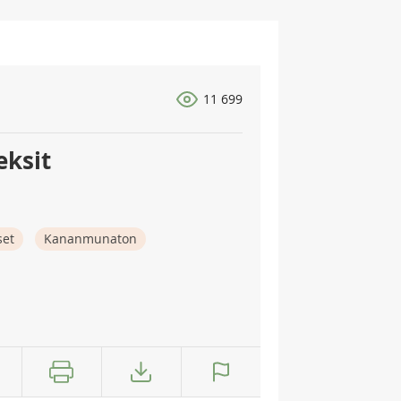
11 699
eksit
set
Kananmunaton