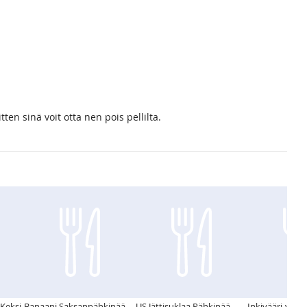
.
tten sinä voit otta nen pois pellilta.
Keksi
Banaani Saksanpähkinää
US Jättisuklaa Pähkinää
Inkivääri-valk