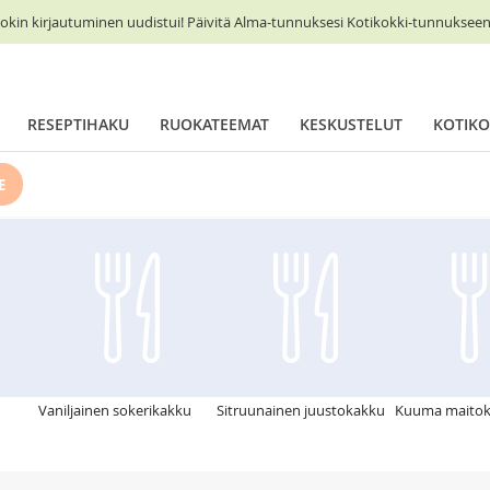
okin kirjautuminen uudistui! Päivitä Alma-tunnuksesi Kotikokki-tunnukseen 
RESEPTIHAKU
RUOKATEEMAT
KESKUSTELUT
KOTIKO
E
Vaniljainen sokerikakku
Sitruunainen juustokakku
Kuuma maito