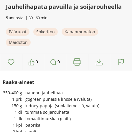
Jauhelihapata pavuilla ja soijarouheella
5 annosta
30 - 60 min
Pääruoat
Sokeriton
Kananmunaton
Maidoton
0
0
Raaka-aineet
350-400
g
naudan jauhelihaa
1
prk
gogreen punaisia linssejä (valuta)
150
g
kidney-papuja (suolaliemessä, valuta)
1
dl
tummaa soijarouhetta
1
tlk
tomaattimurskaa (chili)
1
kpl
paprika
2
kpl
sipuli