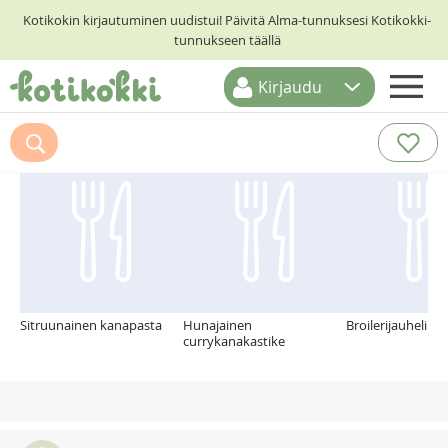
Kotikokin kirjautuminen uudistui! Päivitä Alma-tunnuksesi Kotikokki-
tunnukseen täällä
Kirjaudu
ETUSIVU
Suosittelemme myös
RESEPTIHAKU
RUOKATEEMAT
KESKUSTELUT
KOTIKOKIT
Sitruunainen kanapasta
Hunajainen
Broilerijauheliha
currykanakastike