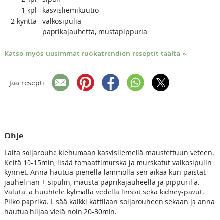
1
kpl
kasvisliemikuutio
2
kynttä
valkosipulia
paprikajauhetta, mustapippuria
Katso myös uusimmat ruokatrendien reseptit täältä »
Jaa resepti
Ohje
Laita soijarouhe kiehumaan kasvisliemellä maustettuun veteen.
Keitä 10-15min, lisää tomaattimurska ja murskatut valkosipulin
kynnet. Anna hautua pienellä lämmöllä sen aikaa kun paistat
jauhelihan + sipulin, mausta paprikajauheella ja pippurilla.
Valuta ja huuhtele kylmällä vedellä linssit sekä kidney-pavut.
Pilko paprika. Lisää kaikki kattilaan soijarouheen sekaan ja anna
hautua hiljaa vielä noin 20-30min.