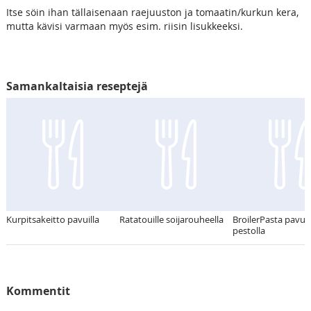
Itse söin ihan tällaisenaan raejuuston ja tomaatin/kurkun kera,
mutta kävisi varmaan myös esim. riisin lisukkeeksi.
Samankaltaisia reseptejä
Kurpitsakeitto pavuilla
Ratatouille soijarouheella
BroilerPasta pavuill
pestolla
Kommentit