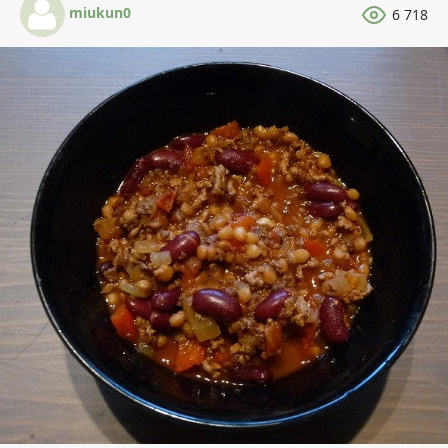
miukun0
6 718