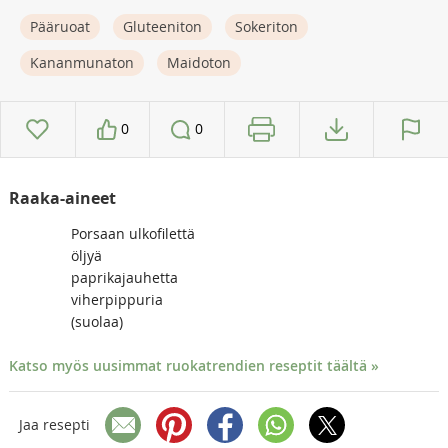
Pääruoat
Gluteeniton
Sokeriton
Kananmunaton
Maidoton
0
0
Raaka-aineet
Porsaan ulkofilettä
öljyä
paprikajauhetta
viherpippuria
(suolaa)
Katso myös uusimmat ruokatrendien reseptit täältä »
Jaa resepti