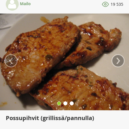
Mailo
19 535
‹
›
Possupihvit (grillissä/pannulla)