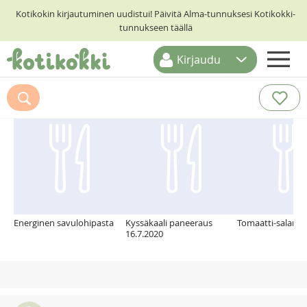
Kotikokin kirjautuminen uudistui! Päivitä Alma-tunnuksesi Kotikokki-
tunnukseen täällä
Kirjaudu
ETUSIVU
Suosittelemme myös
RESEPTIHAKU
RUOKATEEMAT
KESKUSTELUT
KOTIKOKIT
Energinen savulohipasta
Kyssäkaali paneeraus
Tomaatti-salami
16.7.2020