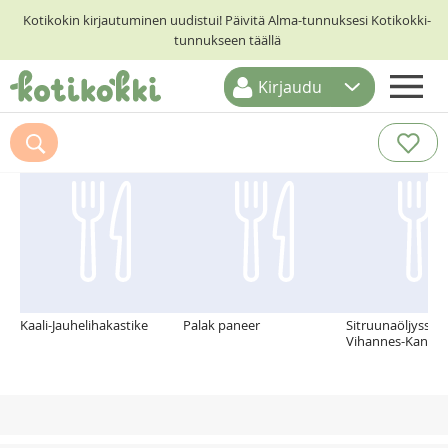
Kotikokin kirjautuminen uudistui! Päivitä Alma-tunnuksesi Kotikokki-
tunnukseen täällä
Kirjaudu
ETUSIVU
Suosittelemme myös
RESEPTIHAKU
RUOKATEEMAT
KESKUSTELUT
KOTIKOKIT
Kaali-Jauhelihakastike
Palak paneer
Sitruunaöljyssä G
Vihannes-Kanava