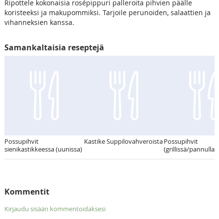
Ripottele kokonaisia rosépippuri palleroita pihvien päälle
koristeeksi ja makupommiksi. Tarjoile perunoiden, salaattien ja
vihanneksien kanssa.
Samankaltaisia reseptejä
Possupihvit
Kastike Suppilovahveroista
Possupihvit
sienikastikkeessa (uunissa)
(grillissä/pannulla)
Kommentit
Kirjaudu sisään kommentoidaksesi