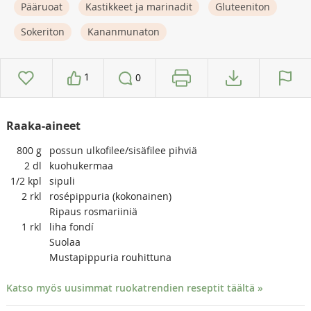
Pääruoat
Kastikkeet ja marinadit
Gluteeniton
Sokeriton
Kananmunaton
1
0
Raaka-aineet
800
g
possun ulkofilee/sisäfilee pihviä
2
dl
kuohukermaa
1/2
kpl
sipuli
2
rkl
rosépippuria (kokonainen)
Ripaus rosmariiniä
1
rkl
liha fondí
Suolaa
Mustapippuria rouhittuna
Katso myös uusimmat ruokatrendien reseptit täältä »