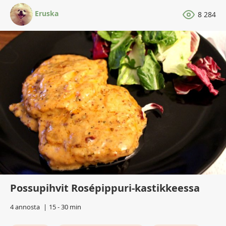
Eruska
8 284
Possupihvit Rosépippuri-kastikkeessa
4 annosta
15 - 30 min