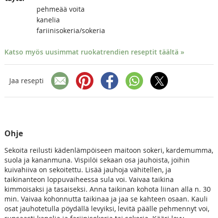
pehmeää voita
kanelia
fariinisokeria/sokeria
Katso myös uusimmat ruokatrendien reseptit täältä »
Jaa resepti
Ohje
Sekoita reilusti kädenlämpöiseen maitoon sokeri, kardemumma,
suola ja kananmuna. Vispilöi sekaan osa jauhoista, joihin
kuivahiiva on sekoitettu. Lisää jauhoja vähitellen, ja
taikinanteon loppuvaiheessa sula voi. Vaivaa taikina
kimmoisaksi ja tasaiseksi. Anna taikinan kohota liinan alla n. 30
min. Vaivaa kohonnutta taikinaa ja jaa se kahteen osaan. Kauli
osat jauhotetulla pöydällä levyiksi, levitä päälle pehmennyt voi,