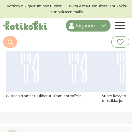
Kotikokin kirjautuminen uudistui! Päivitä Alma-tunnuksesi Kotikokki-
tunnukseen täällä
Kirjaudu
ETUSIVU
Suosittelemme myös
RESEPTIHAKU
RUOKATEEMAT
KESKUSTELUT
KOTIKOKIT
Gluteenittomat tuulihatut
Dominotryffelit
Super kevyt nekta
mustikka juusto