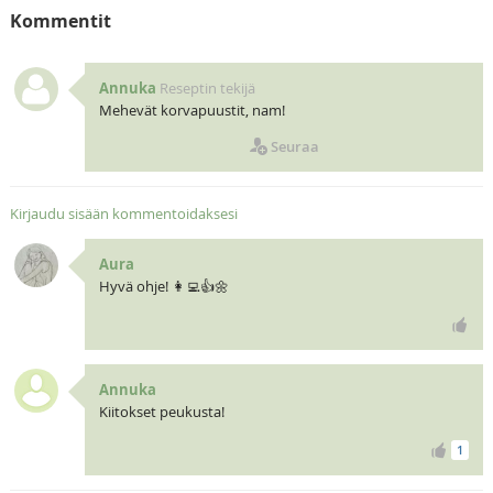
Kommentit
Annuka
Reseptin tekijä
Mehevät korvapuustit, nam!
Seuraa
Kirjaudu sisään kommentoidaksesi
Aura
Hyvä ohje! 👩‍💻👍🌼
Annuka
Kiitokset peukusta!
1