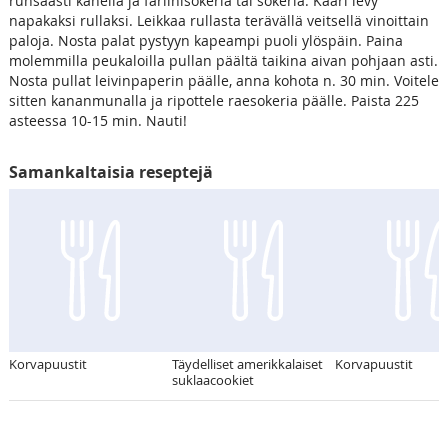
runsaasti kanelia ja fariinisokeria tai sokeria. Kääri levy
napakaksi rullaksi. Leikkaa rullasta terävällä veitsellä vinoittain
paloja. Nosta palat pystyyn kapeampi puoli ylöspäin. Paina
molemmilla peukaloilla pullan päältä taikina aivan pohjaan asti.
Nosta pullat leivinpaperin päälle, anna kohota n. 30 min. Voitele
sitten kananmunalla ja ripottele raesokeria päälle. Paista 225
asteessa 10-15 min. Nauti!
Samankaltaisia reseptejä
Korvapuustit
Täydelliset amerikkalaiset
Korvapuustit
suklaacookiet