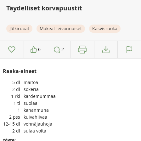
Täydelliset korvapuustit
Jälkiruoat
Makeat leivonnaiset
Kasvisruoka
6
2
Raaka-aineet
5
dl
maitoa
2
dl
sokeria
1
rkl
kardemummaa
1
tl
suolaa
1
kananmuna
2
pss
kuivahiivaa
12-15
dl
vehnäjauhoja
2
dl
sulaa voita
täyte: