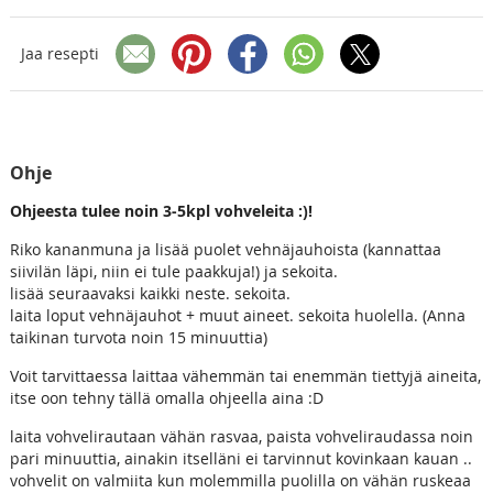
Jaa resepti
Ohje
Ohjeesta tulee noin 3-5kpl vohveleita :)!
Riko kananmuna ja lisää puolet vehnäjauhoista (kannattaa
siivilän läpi, niin ei tule paakkuja!) ja sekoita.
lisää seuraavaksi kaikki neste. sekoita.
laita loput vehnäjauhot + muut aineet. sekoita huolella. (Anna
taikinan turvota noin 15 minuuttia)
Voit tarvittaessa laittaa vähemmän tai enemmän tiettyjä aineita,
itse oon tehny tällä omalla ohjeella aina :D
laita vohvelirautaan vähän rasvaa, paista vohveliraudassa noin
pari minuuttia, ainakin itselläni ei tarvinnut kovinkaan kauan ..
vohvelit on valmiita kun molemmilla puolilla on vähän ruskeaa