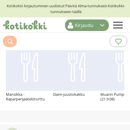
Kotikokin kirjautuminen uudistui! Päivitä Alma-tunnuksesi Kotikokki-
tunnukseen täällä
Kirjaudu
ETUSIVU
Suosittelemme myös
RESEPTIHAKU
RUOKATEEMAT
KESKUSTELUT
KOTIKOKIT
Mansikka -
Daim-juustokakku
Muarin Pumpkin 
Raparperijäätelötorttu
(21.9.08)