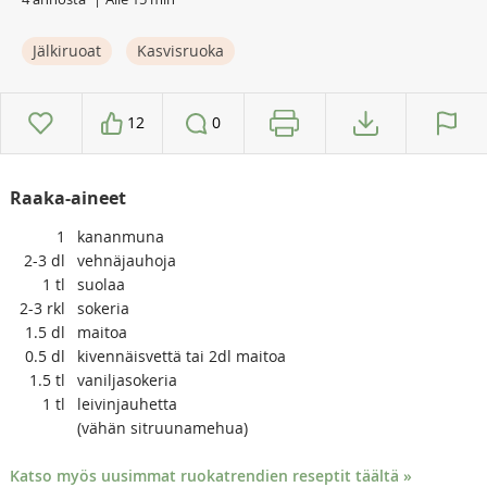
Jälkiruoat
Kasvisruoka
12
0
Raaka-aineet
1
kananmuna
2-3
dl
vehnäjauhoja
1
tl
suolaa
2-3
rkl
sokeria
1.5
dl
maitoa
0.5
dl
kivennäisvettä tai 2dl maitoa
1.5
tl
vaniljasokeria
1
tl
leivinjauhetta
(vähän sitruunamehua)
Katso myös uusimmat ruokatrendien reseptit täältä »