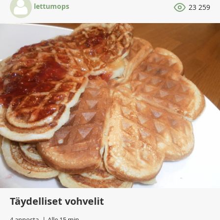
lettumops
23 259
Täydelliset vohvelit
4 annosta
Alle 15 min