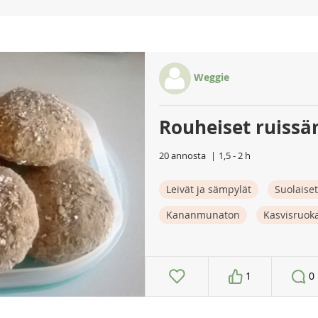
Weggie
Rouheiset ruissä
20 annosta
1,5 - 2 h
Leivät ja sämpylät
Suolaiset
Kananmunaton
Kasvisruok
1
0