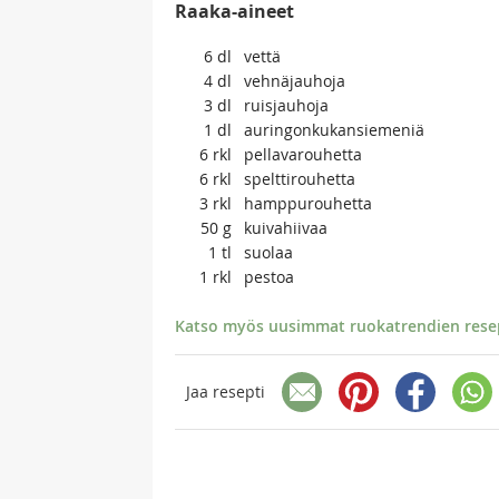
Raaka-aineet
6
dl
vettä
4
dl
vehnäjauhoja
3
dl
ruisjauhoja
1
dl
auringonkukansiemeniä
6
rkl
pellavarouhetta
6
rkl
spelttirouhetta
3
rkl
hamppurouhetta
50
g
kuivahiivaa
1
tl
suolaa
1
rkl
pestoa
Katso myös uusimmat ruokatrendien resept
Jaa resepti