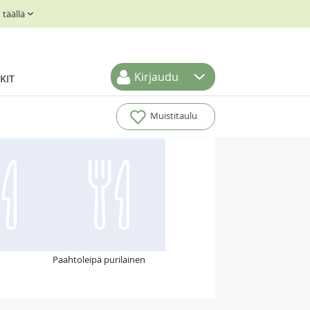
täällä
Kirjaudu
KIT
Muistitaulu
Paahtoleipä purilainen