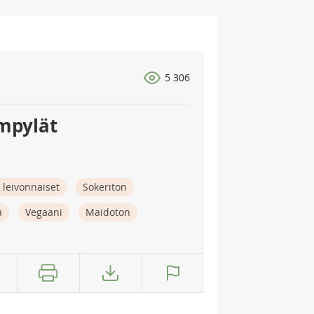
5 306
mpylät
 leivonnaiset
Sokeriton
a
Vegaani
Maidoton