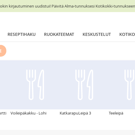
okin kirjautuminen uudistui! Päivitä Alma-tunnuksesi Kotikokki-tunnukseen 
RESEPTIHAKU
RUOKATEEMAT
KESKUSTELUT
KOTIKO
E
rtti
Voileipäkakku - Lohi
KatkarapuLeipä 3
Teeleipä