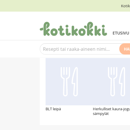
Kotik
ETUSIVU
HA
Suosittelemme myös
BLT leipä
Herkulliset kaura-jogu
sämpylät