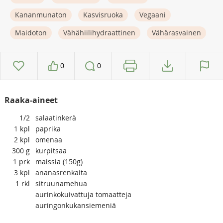
Kananmunaton
Kasvisruoka
Vegaani
Maidoton
Vähähiilihydraattinen
Vähärasvainen
0
0
Raaka-aineet
1/2
salaatinkerä
1
kpl
paprika
2
kpl
omenaa
300
g
kurpitsaa
1
prk
maissia (150g)
3
kpl
ananasrenkaita
1
rkl
sitruunamehua
aurinkokuivattuja tomaatteja
auringonkukansiemeniä