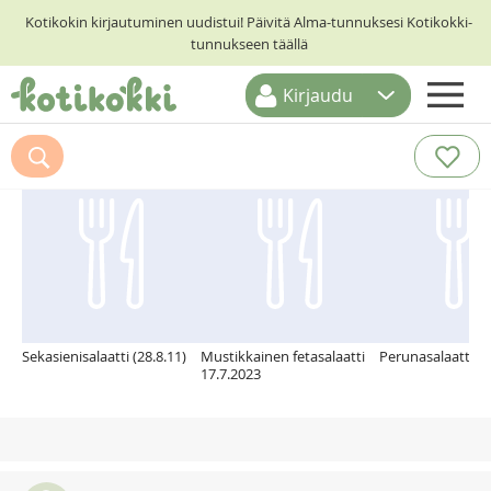
Kotikokin kirjautuminen uudistui! Päivitä Alma-tunnuksesi Kotikokki-
tunnukseen täällä
Kirjaudu
ETUSIVU
Suosittelemme myös
RESEPTIHAKU
RUOKATEEMAT
KESKUSTELUT
KOTIKOKIT
Sekasienisalaatti (28.8.11)
Mustikkainen fetasalaatti
Perunasalaatti
17.7.2023