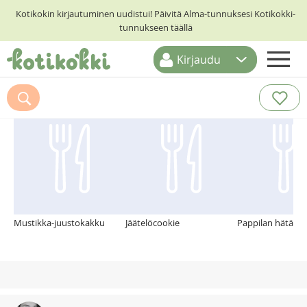
Kotikokin kirjautuminen uudistui! Päivitä Alma-tunnuksesi Kotikokki-
tunnukseen täällä
Kirjaudu
ETUSIVU
Suosittelemme myös
RESEPTIHAKU
RUOKATEEMAT
KESKUSTELUT
KOTIKOKIT
Mustikka-juustokakku
Jäätelöcookie
Pappilan hätävar