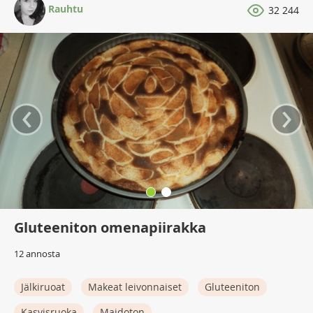
Rauhtu
32 244
‹
›
Gluteeniton omenapiirakka
12 annosta
Jälkiruoat
Makeat leivonnaiset
Gluteeniton
Kasvisruoka
Maidoton