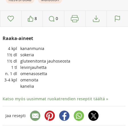
8
0
Raaka-aineet
4
kpl
kananmunia
1½
dl
sokeria
1½
dl
gluteenitonta jauhoseosta
1
tl
leivinjauhetta
n. 1
dl
omenasosetta
3-4
kpl
omenoita
kanelia
Katso myös uusimmat ruokatrendien reseptit täältä »
Jaa resepti