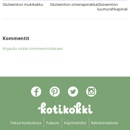
Gluteeniton mukikakku
Gluteeniton omenapiirakka
Gluteeniton
luumurahkapiirak
Kommentit
Kirjaudu sisään kommentoidaksesi
Tietoa Kotikokista
Palaute
Käyttöehdot
Rekisteriseloste