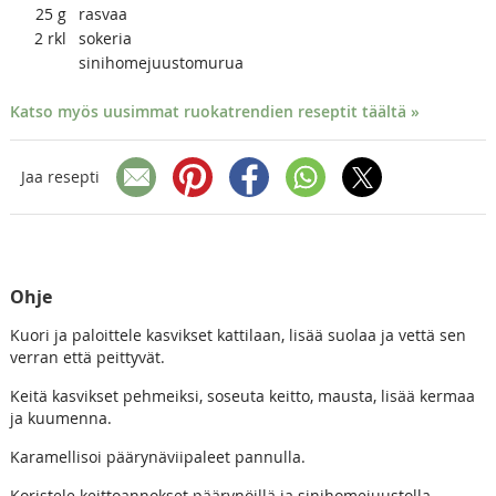
25
g
rasvaa
2
rkl
sokeria
sinihomejuustomurua
Katso myös uusimmat ruokatrendien reseptit täältä »
Jaa resepti
Ohje
Kuori ja paloittele kasvikset kattilaan, lisää suolaa ja vettä sen
verran että peittyvät.
Keitä kasvikset pehmeiksi, soseuta keitto, mausta, lisää kermaa
ja kuumenna.
Karamellisoi päärynäviipaleet pannulla.
Koristele keittoannokset päärynöillä ja sinihomejuustolla.