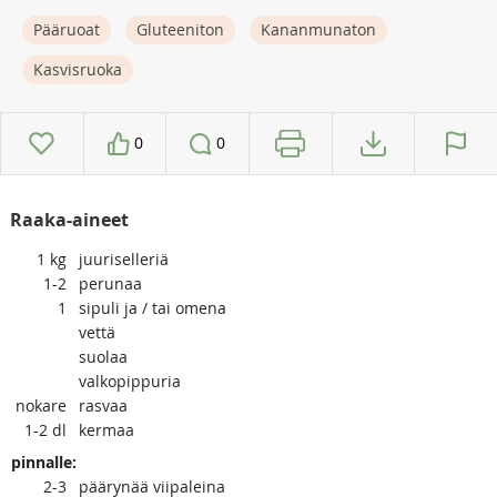
Pääruoat
Gluteeniton
Kananmunaton
Kasvisruoka
0
0
Raaka-aineet
1
kg
juuriselleriä
1-2
perunaa
1
sipuli ja / tai omena
vettä
suolaa
valkopippuria
nokare
rasvaa
1-2
dl
kermaa
pinnalle:
2-3
päärynää viipaleina