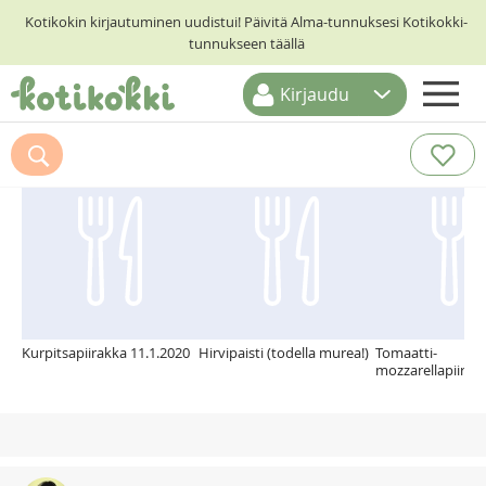
Kotikokin kirjautuminen uudistui! Päivitä Alma-tunnuksesi Kotikokki-
tunnukseen täällä
Kirjaudu
ETUSIVU
Suosittelemme myös
RESEPTIHAKU
RUOKATEEMAT
KESKUSTELUT
KOTIKOKIT
Kurpitsapiirakka 11.1.2020
Hirvipaisti (todella murea!)
Tomaatti-
mozzarellapiirak