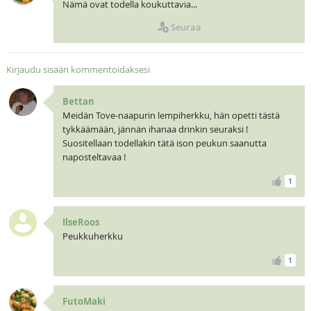
Nämä ovat todella koukuttavia...
Seuraa
Kirjaudu sisään kommentoidaksesi
Bettan
Meidän Tove-naapurin lempiherkku, hän opetti tästä
tykkäämään, jännän ihanaa drinkin seuraksi !
Suositellaan todellakin tätä ison peukun saanutta
naposteltavaa !
1
IlseRoos
Peukkuherkku
1
FutoMaki