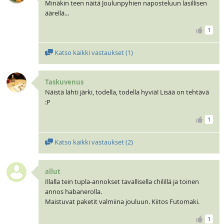
Minäkin teen näitä Joulunpyhien naposteluun lasillisen
äärellä...
1
Katso kaikki vastaukset (
1
)
Taskuvenus
Näistä lähti järki, todella, todella hyviä! Lisää on tehtävä
:P
1
Katso kaikki vastaukset (
2
)
allut
Illalla tein tupla-annokset tavallisella chilillä ja toinen
annos habanerolla.
Maistuvat paketit valmiina jouluun. Kiitos Futomaki.
1