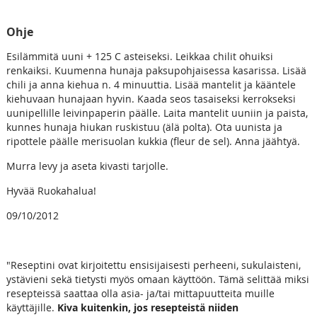
Ohje
Esilämmitä uuni + 125 C asteiseksi. Leikkaa chilit ohuiksi
renkaiksi. Kuumenna hunaja paksupohjaisessa kasarissa. Lisää
chili ja anna kiehua n. 4 minuuttia. Lisää mantelit ja kääntele
kiehuvaan hunajaan hyvin. Kaada seos tasaiseksi kerrokseksi
uunipellille leivinpaperin päälle. Laita mantelit uuniin ja paista,
kunnes hunaja hiukan ruskistuu (älä polta). Ota uunista ja
ripottele päälle merisuolan kukkia (fleur de sel). Anna jäähtyä.
Murra levy ja aseta kivasti tarjolle.
Hyvää Ruokahalua!
09/10/2012
"Reseptini ovat kirjoitettu ensisijaisesti perheeni, sukulaisteni,
ystävieni sekä tietysti myös omaan käyttöön. Tämä selittää miksi
resepteissä saattaa olla asia- ja/tai mittapuutteita muille
käyttäjille.
Kiva kuitenkin, jos resepteistä niiden