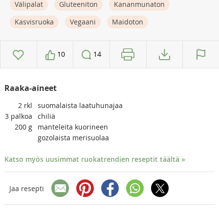
Välipalat
Gluteeniton
Kananmunaton
Kasvisruoka
Vegaani
Maidoton
10
14
Raaka-aineet
2
rkl
suomalaista laatuhunajaa
3
palkoa
chiliä
200
g
manteleita kuorineen
gozolaista merisuolaa
Katso myös uusimmat ruokatrendien reseptit täältä »
Jaa resepti