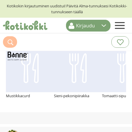
Kotikokin kirjautuminen uudistui! Päivitä Alma-tunnuksesi Kotikokki-
tunnukseen täällä
Kirjaudu
ETUSIVU
Suosittelemme myös
RESEPTIHAKU
RUOKATEEMAT
KESKUSTELUT
KOTIKOKIT
Mustikkacurd
Sieni-pekonipiirakka
Tomaatti-sipulipa