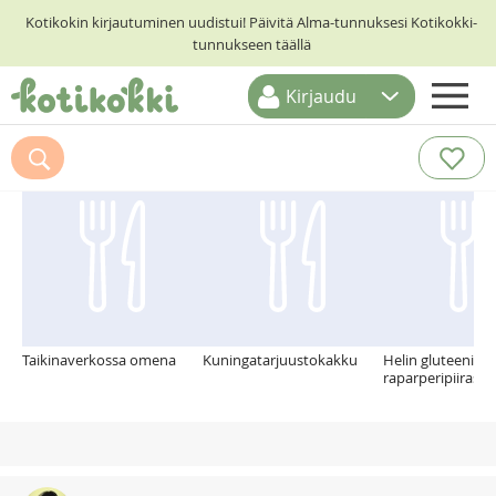
Kotikokin kirjautuminen uudistui! Päivitä Alma-tunnuksesi Kotikokki-
tunnukseen täällä
Kirjaudu
ETUSIVU
Suosittelemme myös
RESEPTIHAKU
RUOKATEEMAT
KESKUSTELUT
KOTIKOKIT
Taikinaverkossa omena
Kuningatarjuustokakku
Helin gluteenito
raparperipiiras