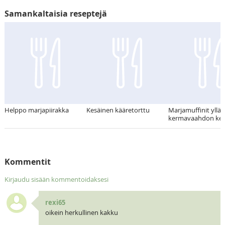
Samankaltaisia reseptejä
Helppo marjapiirakka
Kesäinen kääretorttu
Marjamuffinit yllät
kermavaahdon ker
Kommentit
Kirjaudu sisään kommentoidaksesi
rexi65
oikein herkullinen kakku