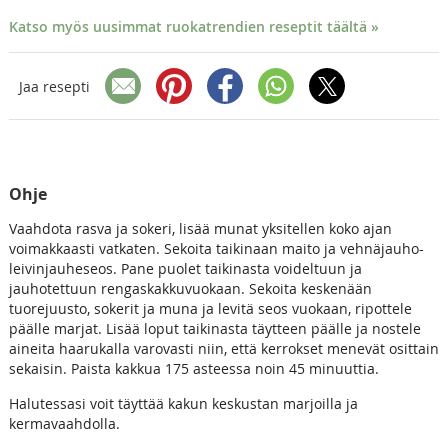
Katso myös uusimmat ruokatrendien reseptit täältä »
Jaa resepti
Ohje
Vaahdota rasva ja sokeri, lisää munat yksitellen koko ajan
voimakkaasti vatkaten. Sekoita taikinaan maito ja vehnäjauho-
leivinjauheseos. Pane puolet taikinasta voideltuun ja
jauhotettuun rengaskakkuvuokaan. Sekoita keskenään
tuorejuusto, sokerit ja muna ja levitä seos vuokaan, ripottele
päälle marjat. Lisää loput taikinasta täytteen päälle ja nostele
aineita haarukalla varovasti niin, että kerrokset menevät osittain
sekaisin. Paista kakkua 175 asteessa noin 45 minuuttia.
Halutessasi voit täyttää kakun keskustan marjoilla ja
kermavaahdolla.