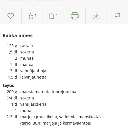
1
1
Raaka-aineet
125
g
rasvaa
1,5
dl
sokeria
2
munaa
1
dl
maitoa
3
dl
vehnäjauhoja
1,5
tl
leivinjauhetta
täyte:
200
g
maustamatonta tuorejuustoa
3/4
dl
sokeria
1
tl
vaniljasokeria
1
muna
2-3
dl
marjoja (mustikoita, vadelmia, mansikoita)
(tarjoiluun: marjoja ja kermavaahtoa)