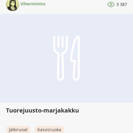
Viherminttu
3 387
Tuorejuusto-marjakakku
Jälkiruoat
Kasvisruoka