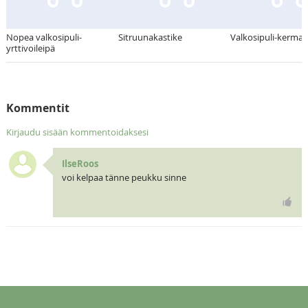
Nopea valkosipuli-
Sitruunakastike
Valkosipuli-kerma
yrttivoileipä
Kommentit
Kirjaudu sisään kommentoidaksesi
IlseRoos
voi kelpaa tänne peukku sinne