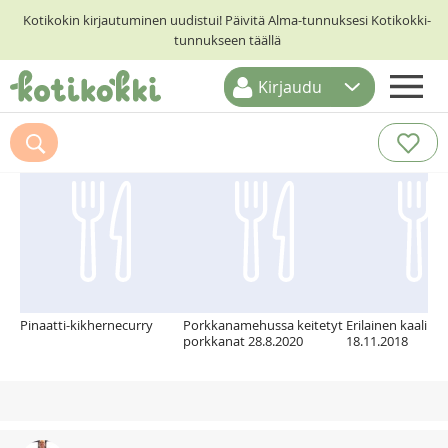
Kotikokin kirjautuminen uudistui! Päivitä Alma-tunnuksesi Kotikokki-
tunnukseen täällä
Kirjaudu
ETUSIVU
Suosittelemme myös
RESEPTIHAKU
RUOKATEEMAT
KESKUSTELUT
KOTIKOKIT
Pinaatti-kikhernecurry
Porkkanamehussa keitetyt
Erilainen kaalikää
porkkanat 28.8.2020
18.11.2018