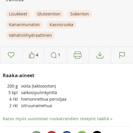
Lisukkeet
Gluteeniton
Sokeriton
Kananmunaton
Kasvisruoka
Vähähiilihydraattinen
4
1
Raaka-aineet
200
g
voita (laktoositon)
5
kpl
valkosipulinkynttä
4
rkl
hienonnettua persiljaa
2
rkl
sitruunamehua
Katso myös uusimmat ruokatrendien reseptit täältä »