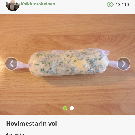
Kaikkiruokainen
13 110
‹
›
Hovimestarin voi
6 annosta