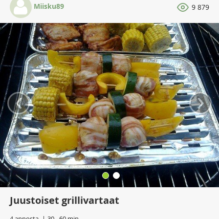
Miisku89
9 879
‹
›
Juustoiset grillivartaat
4 annosta
30 - 60 min