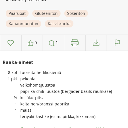
Pääruoat
Gluteeniton
Sokeriton
Kananmunaton
Kasvisruoka
5
1
Raaka-aineet
8
kpl
tuoreita herkkusieniä
1
pkt
pekonia
valkohomejuustoa
paprika-chili juustoa (bergader basils rauhkäse)
½
kesäkurpitsa
1
keltainen/oranssi paprika
1
maissi
teriyaki-kastike (esim. pirkka, kikkoman)