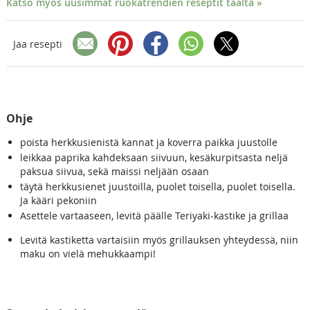
Katso myös uusimmat ruokatrendien reseptit täältä »
Jaa resepti
Ohje
poista herkkusienistä kannat ja koverra paikka juustolle
leikkaa paprika kahdeksaan siivuun, kesäkurpitsasta neljä
paksua siivua, sekä maissi neljään osaan
täytä herkkusienet juustoilla, puolet toisella, puolet toisella.
Ja kääri pekoniin
Asettele vartaaseen, levitä päälle Teriyaki-kastike ja grillaa
Levitä kastiketta vartaisiin myös grillauksen yhteydessä, niin
maku on vielä mehukkaampi!