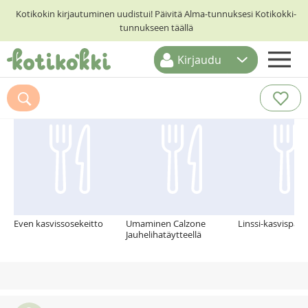
Kotikokin kirjautuminen uudistui! Päivitä Alma-tunnuksesi Kotikokki-
tunnukseen täällä
Kirjaudu
ETUSIVU
Suosittelemme myös
RESEPTIHAKU
RUOKATEEMAT
KESKUSTELUT
KOTIKOKIT
Even kasvissosekeitto
Umaminen Calzone
Linssi-kasvispata
Jauhelihatäytteellä