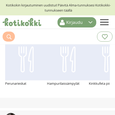
Kotikokin kirjautuminen uudistui! Päivitä Alma-tunnuksesi Kotikokki-
tunnukseen täällä
Kirjaudu
ETUSIVU
Suosittelemme myös
RESEPTIHAKU
RUOKATEEMAT
KESKUSTELUT
KOTIKOKIT
Perunarieskat
Hampurilaissämpylät
Kinkkufeta piirak