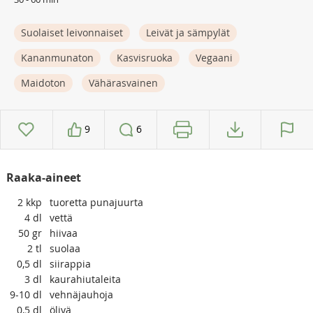
Suolaiset leivonnaiset
Leivät ja sämpylät
Kananmunaton
Kasvisruoka
Vegaani
Maidoton
Vähärasvainen
9
6
Raaka-aineet
2
kkp
tuoretta punajuurta
4
dl
vettä
50
gr
hiivaa
2
tl
suolaa
0,5
dl
siirappia
3
dl
kaurahiutaleita
9-10
dl
vehnäjauhoja
0,5
dl
öljyä