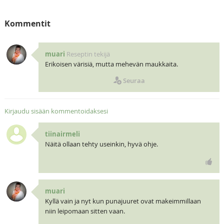
Kommentit
muari
Reseptin tekijä
Erikoisen värisiä, mutta mehevän maukkaita.
Seuraa
Kirjaudu sisään kommentoidaksesi
tiinairmeli
Näitä ollaan tehty useinkin, hyvä ohje.
muari
Kyllä vain ja nyt kun punajuuret ovat makeimmillaan
niin leipomaan sitten vaan.