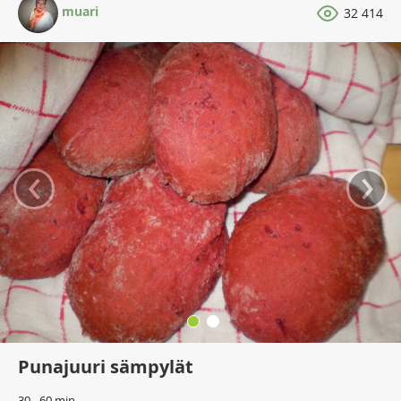
muari
32 414
‹
›
Punajuuri sämpylät
30 - 60 min