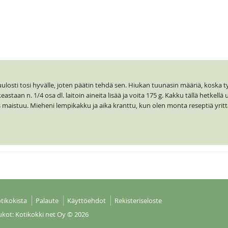
kuulosti tosi hyvälle, joten päätin tehdä sen. Hiukan tuunasin määriä, koska 
staan n. 1/4 osa dl. laitoin aineita lisää ja voita 175 g. Kakku tällä hetkellä 
 maistuu. Mieheni lempikakku ja aika kranttu, kun olen monta reseptiä yritt
tikokista
Palaute
Käyttöehdot
Rekisteriseloste
ukot: Kotikokki net Oy
© 2026