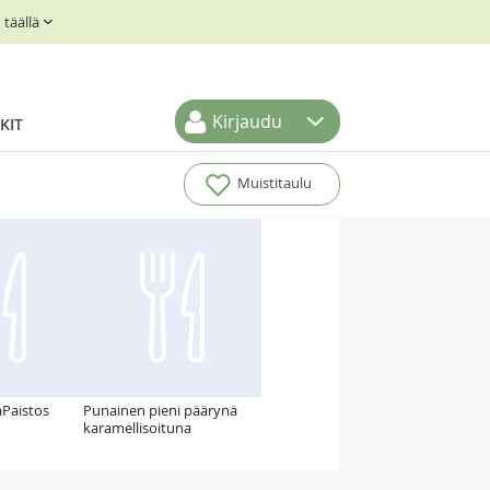
täällä
Kirjaudu
KIT
Muistitaulu
Paistos
Punainen pieni päärynä
karamellisoituna