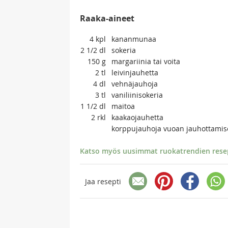
Raaka-aineet
4
kpl
kananmunaa
2 1/2
dl
sokeria
150
g
margariinia tai voita
2
tl
leivinjauhetta
4
dl
vehnäjauhoja
3
tl
vaniliinisokeria
1 1/2
dl
maitoa
2
rkl
kaakaojauhetta
korppujauhoja vuoan jauhottami
Katso myös uusimmat ruokatrendien resept
Jaa resepti