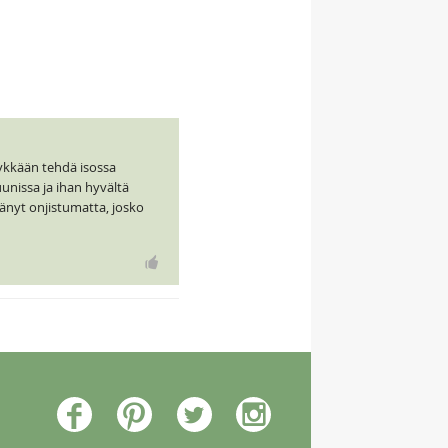
tykkään tehdä isossa
uunissa ja ihan hyvältä
änyt onjistumatta, josko