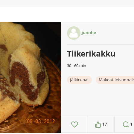
junnhe
Tiikerikakku
30 - 60 min
Jälkiruoat
Makeat leivonnai
17
1