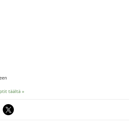
seen
it täältä »