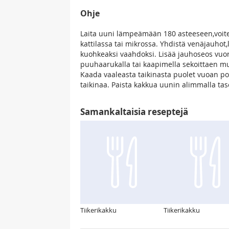
Ohje
Laita uuni lämpeämään 180 asteeseen,voitel
kattilassa tai mikrossa. Yhdistä venäjauhot,
kuohkeaksi vaahdoksi. Lisää jauhoseos vuor
puuhaarukalla tai kaapimella sekoittaen mu
Kaada vaaleasta taikinasta puolet vuoan po
taikinaa. Paista kakkua uunin alimmalla tas
Samankaltaisia reseptejä
Tiikerikakku
Tiikerikakku