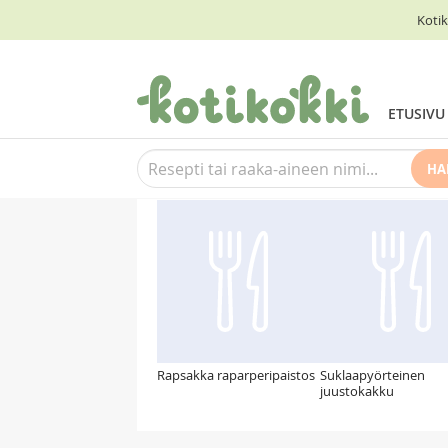
Kotik
ETUSIVU
HA
Suosittelemme myös
Rapsakka raparperipaistos
Suklaapyörteinen
juustokakku