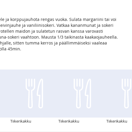
e ja korppujauhota rengas vuoka. Sulata margariini tai voi
leivinjauhe ja vaniliinisokeri. Vatkaa kananmunat ja sokeri
otellen maidon ja sulatetun rasvan kanssa varovasti
na-sokeri vaahtoon. Mausta 1/3 taikinasta kaakaojauheella.
hjalle, sitten tumma kerros ja päällimmäiseksi vaaleaa
olla 45min.
Tiikerikakku
Tiikerikakku
Tiikerikakku