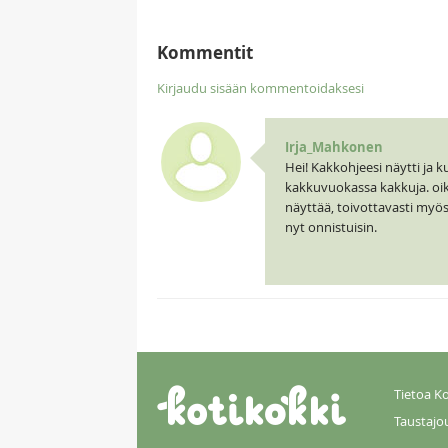
Kommentit
Kirjaudu sisään kommentoidaksesi
Irja_Mahkonen
Hei! Kakkohjeesi näytti ja 
kakkuvuokassa kakkuja. oikea
näyttää, toivottavasti myös
nyt onnistuisin.
Tietoa Ko
Taustajo