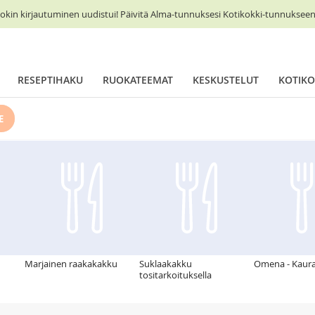
okin kirjautuminen uudistui! Päivitä Alma-tunnuksesi Kotikokki-tunnukseen 
RESEPTIHAKU
RUOKATEEMAT
KESKUSTELUT
KOTIKO
E
Marjainen raakakakku
Suklaakakku
Omena - Kaura
tositarkoituksella