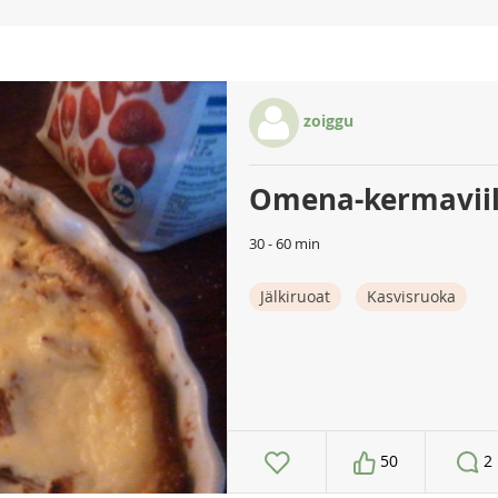
zoiggu
Omena-kermaviili
30 - 60 min
Jälkiruoat
Kasvisruoka
50
2