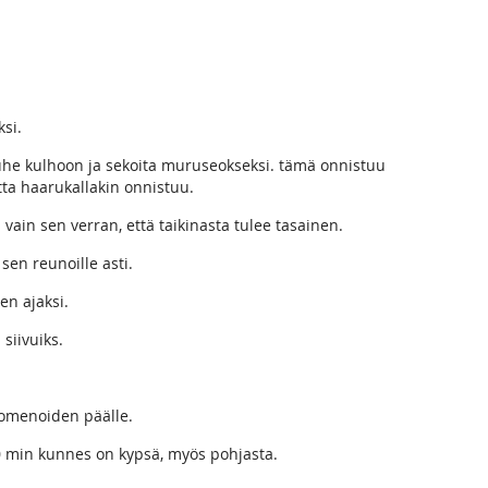
ksi.
 jauhe kulhoon ja sekoita muruseokseksi. tämä onnistuu
ta haarukallakin onnistuu.
ain sen verran, että taikinasta tulee tasainen.
 sen reunoille asti.
en ajaksi.
 siivuiks.
 omenoiden päälle.
30 min kunnes on kypsä, myös pohjasta.