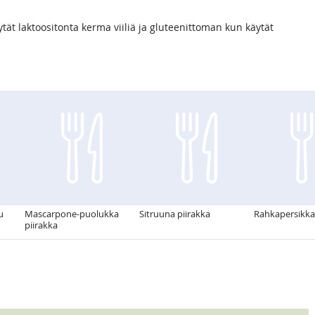
tät laktoositonta kerma viiliä ja gluteenittoman kun käytät
u
Mascarpone-puolukka
Sitruuna piirakka
Rahkapersikka
piirakka