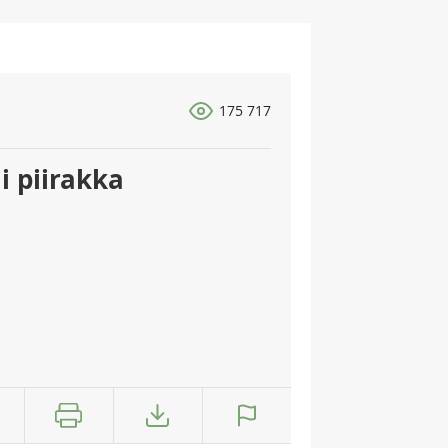
175 717
 piirakka