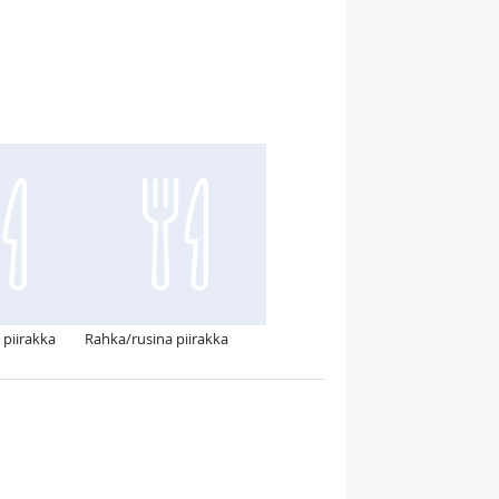
 piirakka
Rahka/rusina piirakka