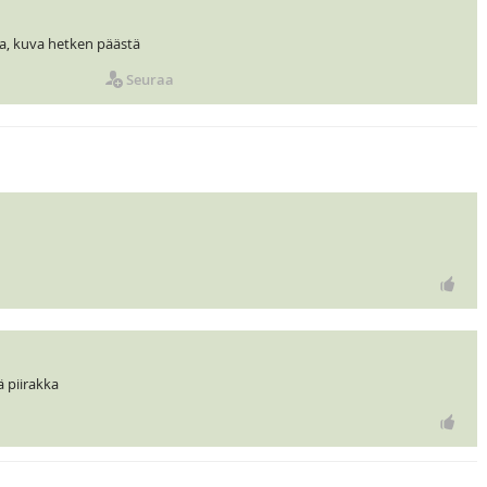
a, kuva hetken päästä
Seuraa
ä piirakka