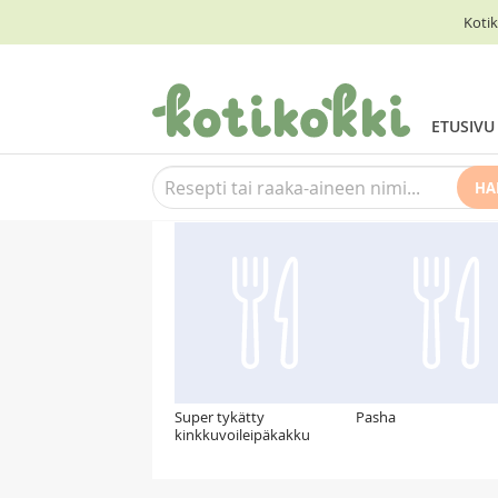
Kotik
ETUSIVU
HA
Suosittelemme myös
Super tykätty
Pasha
kinkkuvoileipäkakku