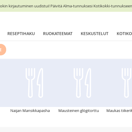
okin kirjautuminen uudistui! Päivitä Alma-tunnuksesi Kotikokki-tunnukseen 
RESEPTIHAKU
RUOKATEEMAT
KESKUSTELUT
KOTIKO
E
Naijan Mansikkapasha
Mausteinen glögitorttu
Maukas tiiker