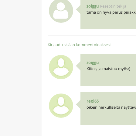
zoiggu
Reseptin tekijä
tämä on hyvä perus piirakk
Kirjaudu sisään kommentoidaksesi
zoiggu
Kiitos, ja maistuu myös:)
rexi65
oikein herkulliselta näyttäv