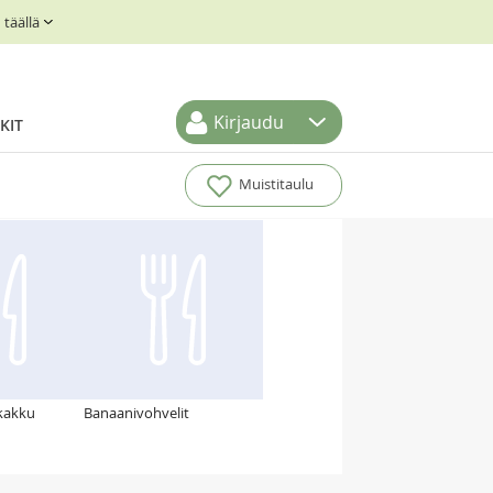
täällä
Kirjaudu
KIT
Muistitaulu
ikakku
Banaanivohvelit