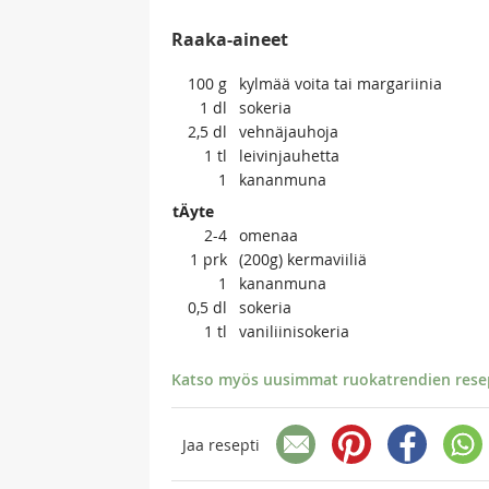
Raaka-aineet
100
g
kylmää voita tai margariinia
1
dl
sokeria
2,5
dl
vehnäjauhoja
1
tl
leivinjauhetta
1
kananmuna
tÄyte
2-4
omenaa
1
prk
(200g) kermaviiliä
1
kananmuna
0,5
dl
sokeria
1
tl
vaniliinisokeria
Katso myös uusimmat ruokatrendien resept
Jaa resepti