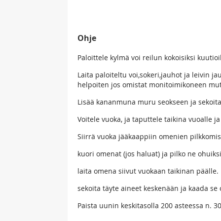
Ohje
Paloittele kylmä voi reilun kokoisiksi kuutioi
Laita paloiteltu voi,sokeri,jauhot ja leivin
helpoiten jos omistat monitoimikoneen mut
Lisää kananmuna muru seokseen ja sekoita v
Voitele vuoka, ja taputtele taikina vuoalle ja
Siirrä vuoka jääkaappiin omenien pilkkomis
kuori omenat (jos haluat) ja pilko ne ohuiksi
laita omena siivut vuokaan taikinan päälle.
sekoita täyte aineet keskenään ja kaada se
Paista uunin keskitasolla 200 asteessa n. 