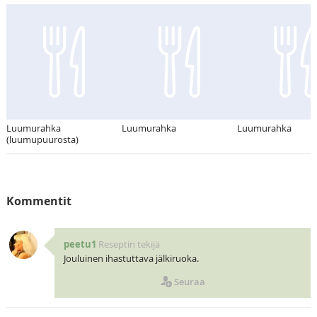
Luumurahka
Luumurahka
Luumurahka
(luumupuurosta)
Kommentit
peetu1
Reseptin tekijä
Jouluinen ihastuttava jälkiruoka.
Seuraa