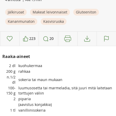
Jälkiruoat
Makeat leivonnaiset
Gluteeniton
Kananmunaton
Kasvisruoka
223
20
Raaka-aineet
2
dl
kuohukermaa
200
g
rahkaa
n.1/2
sokeria tai maun mukaan
dl
100-
luumusosetta tai marmeladia, sitä juuri mitä laitetaan
150
g
torttujen väliin
2
piparia
(aavistus konjakkia)
1
tl
vanilliinisokeria