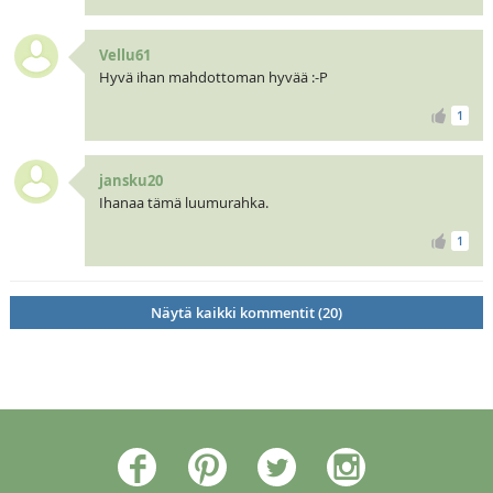
Vellu61
Hyvä ihan mahdottoman hyvää :-P
1
jansku20
Ihanaa tämä luumurahka.
1
Näytä kaikki kommentit (20)