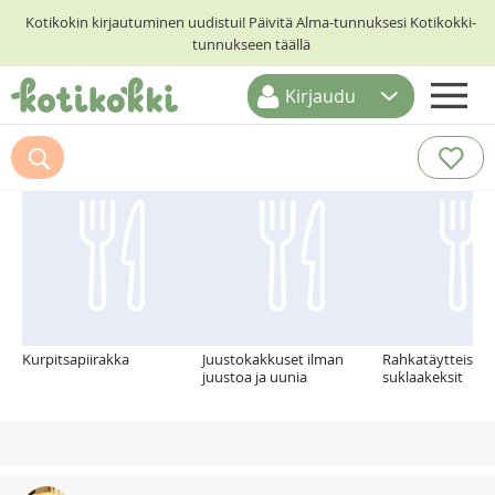
Kotikokin kirjautuminen uudistui! Päivitä Alma-tunnuksesi Kotikokki-
tunnukseen täällä
Kirjaudu
ETUSIVU
Suosittelemme myös
RESEPTIHAKU
RUOKATEEMAT
KESKUSTELUT
KOTIKOKIT
Kurpitsapiirakka
Juustokakkuset ilman
Rahkatäytteiset
juustoa ja uunia
suklaakeksit