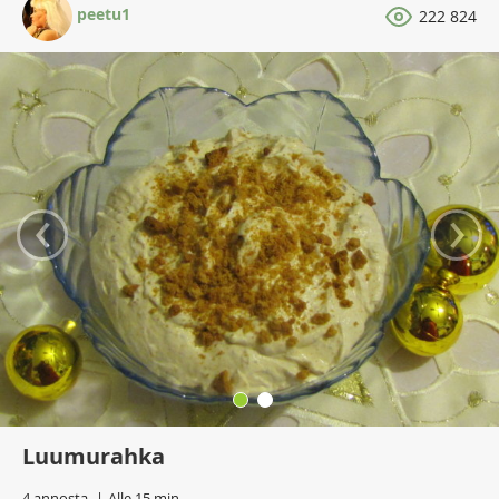
peetu1
222 824
‹
›
Luumurahka
4 annosta
Alle 15 min