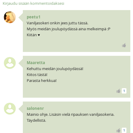
Kirjaudu sisään kommentoidaksesi
peetu1
Vaniljasokeri onkin jees juttu tässä.
Myös meidän joulupöydässä aina melkeimpä :P
Kiitän ♥
Maaretta
Kehuttu meidän joulupöydässä!
Kiitos tästä!
Parasta herkkua!
1
salonenr
Mainio ohje. Lisäsin vielä ripauksen vaniljasokeria.
Täydellistä.
1