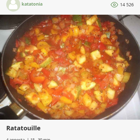
katatonia
14 526
Ratatouille
4 annosta
15 - 30 min