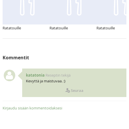
Ratatouille
Ratatouille
Ratatouille
Kommentit
katatonia
Reseptin tekijä
Kevyttä ja maistuvaa. :)
Seuraa
Kirjaudu sisään kommentoidaksesi