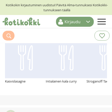
Kotikokin kirjautuminen uudistui! Päivitä Alma-tunnuksesi Kotikokki-
tunnukseen täällä
Kirjaudu
ETUSIVU
Suosittelemme myös
RESEPTIHAKU
RUOKATEEMAT
KESKUSTELUT
KOTIKOKIT
Kasvislasagne
Intialainen kala curry
Stroganoff Tacot