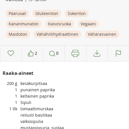
Pääruoat
Gluteeniton
Sokeriton
Kananmunaton
Kasvisruoka
Vegaani
Maidoton
Vähähiilihydraattinen
Vähärasvainen
2
0
Raaka-aineet
200
g
kesäkurpitsaa
1
punainen paprika
1
keltainen paprika
1
Sipuli
1
tlk
tomaattimurskaa
reilusti basilikaa
valkosipulia
mustapippuria, suolaa