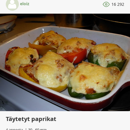
eloiz
16 292
Täytetyt paprikat
4 annosta
30 - 60 min