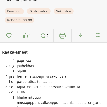
Pääruoat
Gluteeniton
Sokeriton
Kananmunaton
1
0
Raaka-aineet
4
paprikaa
200
g
jauhelihaa
1
Sipuli
1
pss
hernemaissipaprika-sekoitusta
n. 1
dl
paseerattua tomaattia
2-3
dl
fajita-kastiketta tai tacosauce-kastiketta
2
dl
riisiä
1
lihaliemikuutio
mustapippuri, valkopippuri, paprikamauste, oregano,