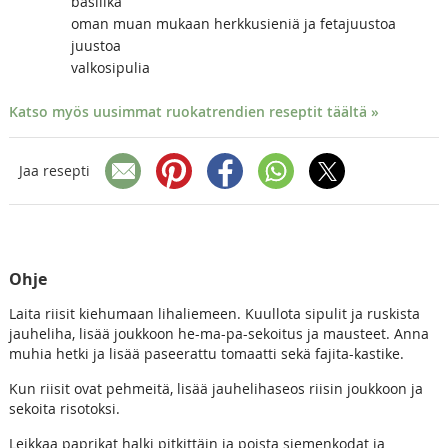
basilika
oman muan mukaan herkkusieniä ja fetajuustoa
juustoa
valkosipulia
Katso myös uusimmat ruokatrendien reseptit täältä »
Jaa resepti
Ohje
Laita riisit kiehumaan lihaliemeen. Kuullota sipulit ja ruskista
jauheliha, lisää joukkoon he-ma-pa-sekoitus ja mausteet. Anna
muhia hetki ja lisää paseerattu tomaatti sekä fajita-kastike.
Kun riisit ovat pehmeitä, lisää jauhelihaseos riisin joukkoon ja
sekoita risotoksi.
Leikkaa paprikat halki pitkittäin ja poista siemenkodat ja