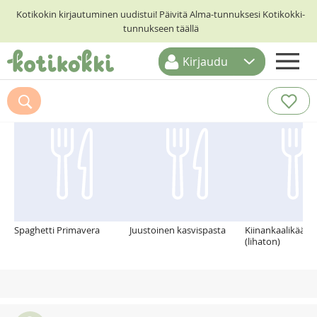
Kotikokin kirjautuminen uudistui! Päivitä Alma-tunnuksesi Kotikokki-
tunnukseen täällä
Kirjaudu
ETUSIVU
Suosittelemme myös
RESEPTIHAKU
RUOKATEEMAT
KESKUSTELUT
KOTIKOKIT
Spaghetti Primavera
Juustoinen kasvispasta
Kiinankaalikääryl
(lihaton)