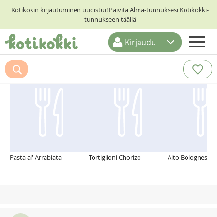
Kotikokin kirjautuminen uudistui! Päivitä Alma-tunnuksesi Kotikokki-
tunnukseen täällä
Kirjaudu
ETUSIVU
Suosittelemme myös
RESEPTIHAKU
RUOKATEEMAT
KESKUSTELUT
KOTIKOKIT
Pasta al' Arrabiata
Tortiglioni Chorizo
Aito Bolognese