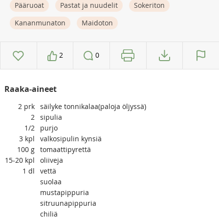
Pääruoat
Pastat ja nuudelit
Sokeriton
Kananmunaton
Maidoton
2
0
Raaka-aineet
2
prk
säilyke tonnikalaa(paloja öljyssä)
2
sipulia
1/2
purjo
3
kpl
valkosipulin kynsiä
100
g
tomaattipyrettä
15-20
kpl
oliiveja
1
dl
vettä
suolaa
mustapippuria
sitruunapippuria
chiliä