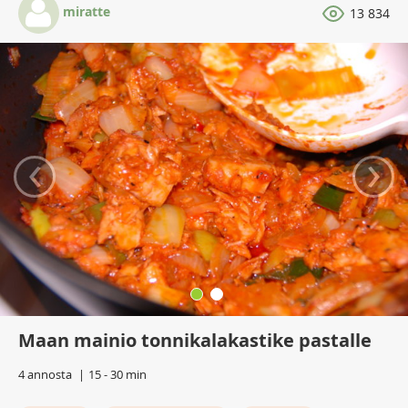
miratte
13 834
‹
›
Maan mainio tonnikalakastike pastalle
4 annosta
15 - 30 min