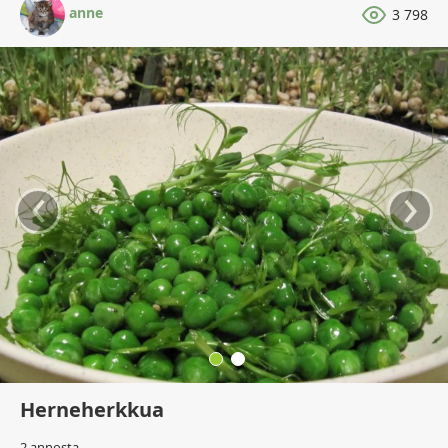
anne
3 798
‹
›
Herneherkkua
2 annosta