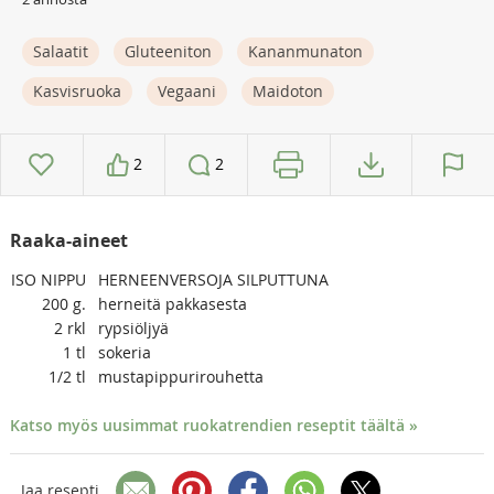
Salaatit
Gluteeniton
Kananmunaton
Kasvisruoka
Vegaani
Maidoton
2
2
Raaka-aineet
ISO
NIPPU
HERNEENVERSOJA SILPUTTUNA
200
g.
herneitä pakkasesta
2
rkl
rypsiöljyä
1
tl
sokeria
1/2
tl
mustapippurirouhetta
Katso myös uusimmat ruokatrendien reseptit täältä »
Jaa resepti