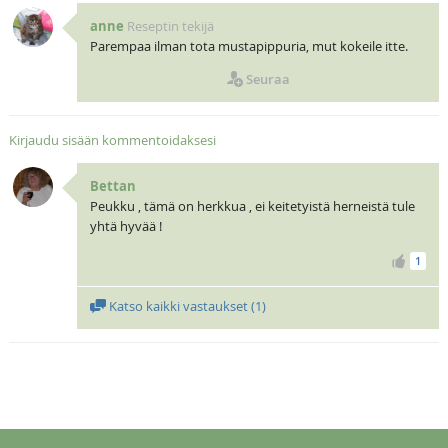
anne
Reseptin tekijä
Parempaa ilman tota mustapippuria, mut kokeile itte.
Seuraa
Kirjaudu sisään kommentoidaksesi
Bettan
Peukku , tämä on herkkua , ei keitetyistä herneistä tule
yhtä hyvää !
1
Katso kaikki vastaukset (
1
)