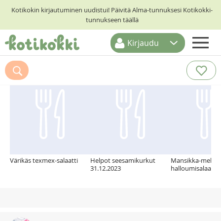
Kotikokin kirjautuminen uudistui! Päivitä Alma-tunnuksesi Kotikokki-
tunnukseen täällä
Kirjaudu
ETUSIVU
Suosittelemme myös
RESEPTIHAKU
RUOKATEEMAT
KESKUSTELUT
KOTIKOKIT
Värikäs texmex-salaatti
Helpot seesamikurkut
Mansikka-meloni
31.12.2023
halloumisalaatti