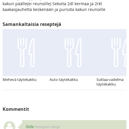
kakun päälle(ei reunoille) Sekoita 2dl kermaa ja 2rkl
kaakaojauhetta keskenään ja pursota kakun reunoille
Samankaltaisia reseptejä
Mehevä täytekakku
Auto täytekakku
Suklaa-vadelma
täytekakku
Kommentit
liide
Reseptin tekijä