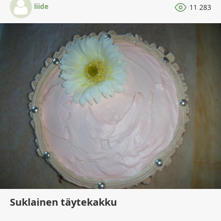
liide
11 283
Suklainen täytekakku