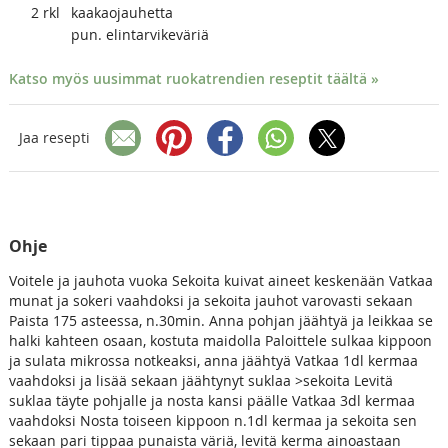
2
rkl
kaakaojauhetta
pun. elintarvikeväriä
Katso myös uusimmat ruokatrendien reseptit täältä »
Jaa resepti
Ohje
Voitele ja jauhota vuoka Sekoita kuivat aineet keskenään Vatkaa
munat ja sokeri vaahdoksi ja sekoita jauhot varovasti sekaan
Paista 175 asteessa, n.30min. Anna pohjan jäähtyä ja leikkaa se
halki kahteen osaan, kostuta maidolla Paloittele sulkaa kippoon
ja sulata mikrossa notkeaksi, anna jäähtyä Vatkaa 1dl kermaa
vaahdoksi ja lisää sekaan jäähtynyt suklaa >sekoita Levitä
suklaa täyte pohjalle ja nosta kansi päälle Vatkaa 3dl kermaa
vaahdoksi Nosta toiseen kippoon n.1dl kermaa ja sekoita sen
sekaan pari tippaa punaista väriä, levitä kerma ainoastaan