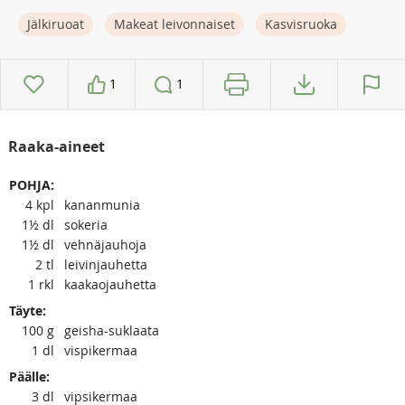
Jälkiruoat
Makeat leivonnaiset
Kasvisruoka
1
1
Raaka-aineet
POHJA:
4
kpl
kananmunia
1½
dl
sokeria
1½
dl
vehnäjauhoja
2
tl
leivinjauhetta
1
rkl
kaakaojauhetta
Täyte:
100
g
geisha-suklaata
1
dl
vispikermaa
Päälle:
3
dl
vipsikermaa