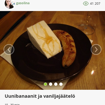
gasolina
41 207
‹
›
Uunibanaanit ja vaniljajäätelö
15 - 30 min