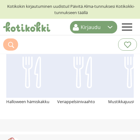
Kotikokin kirjautuminen uudistui! Päivitä Alma-tunnuksesi Kotikokki-
tunnukseen täällä
Kirjaudu
ETUSIVU
Suosittelemme myös
RESEPTIHAKU
RUOKATEEMAT
KESKUSTELUT
KOTIKOKIT
Halloween hämiskakku
Veriappelsiinivaahto
Mustikkajuustok