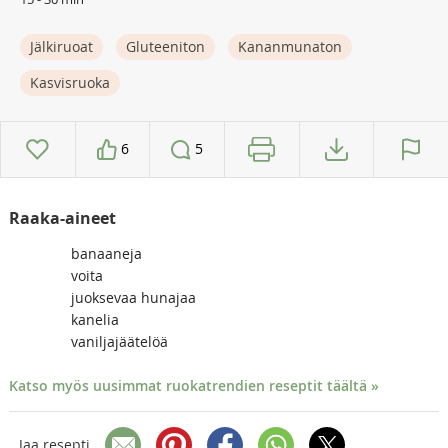
Jälkiruoat
Gluteeniton
Kananmunaton
Kasvisruoka
6
5
Raaka-aineet
banaaneja
voita
juoksevaa hunajaa
kanelia
vaniljajäätelöä
Katso myös uusimmat ruokatrendien reseptit täältä »
Jaa resepti