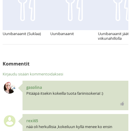
Uunibanaanit (Suklaa)
Uunibanaanit
Uunibanaanit jäätel
viikunahillolla
Kommentit
Kirjaudu sisään kommentoidaksesi
gasolina
Pitääpä itsekin kokeilla tuota fariinisokeria! :)
rexi65
nää oli herkullisia ,kokeiluun kyllä menee ko ensin