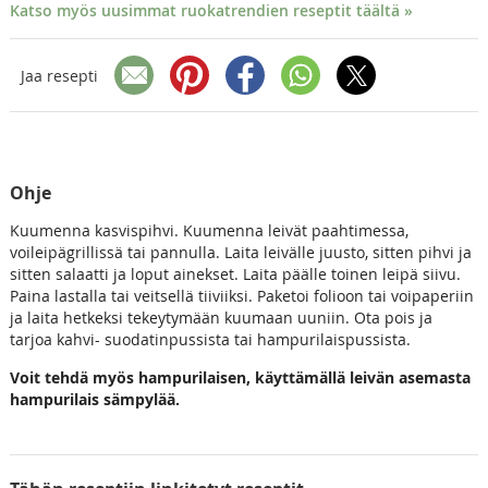
Katso myös uusimmat ruokatrendien reseptit täältä »
Jaa resepti
Ohje
Kuumenna kasvispihvi. Kuumenna leivät paahtimessa,
voileipägrillissä tai pannulla. Laita leivälle juusto, sitten pihvi ja
sitten salaatti ja loput ainekset. Laita päälle toinen leipä siivu.
Paina lastalla tai veitsellä tiiviiksi. Paketoi folioon tai voipaperiin
ja laita hetkeksi tekeytymään kuumaan uuniin. Ota pois ja
tarjoa kahvi- suodatinpussista tai hampurilaispussista.
Voit tehdä myös hampurilaisen, käyttämällä leivän asemasta
hampurilais sämpylää.