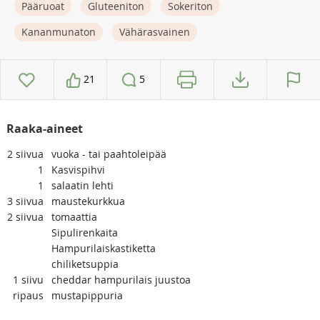
Pääruoat
Gluteeniton
Sokeriton
Kananmunaton
Vähärasvainen
21
5
Raaka-aineet
2
siivua
vuoka - tai paahtoleipää
1
Kasvispihvi
1
salaatin lehti
3
siivua
maustekurkkua
2
siivua
tomaattia
Sipulirenkaita
Hampurilaiskastiketta
chiliketsuppia
1
siivu
cheddar hampurilais juustoa
ripaus
mustapippuria