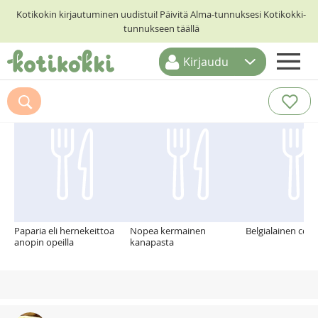
Kotikokin kirjautuminen uudistui! Päivitä Alma-tunnuksesi Kotikokki-
tunnukseen täällä
Kirjaudu
ETUSIVU
Suosittelemme myös
RESEPTIHAKU
RUOKATEEMAT
KESKUSTELUT
KOTIKOKIT
Paparia eli hernekeittoa
Nopea kermainen
Belgialainen coq 
anopin opeilla
kanapasta