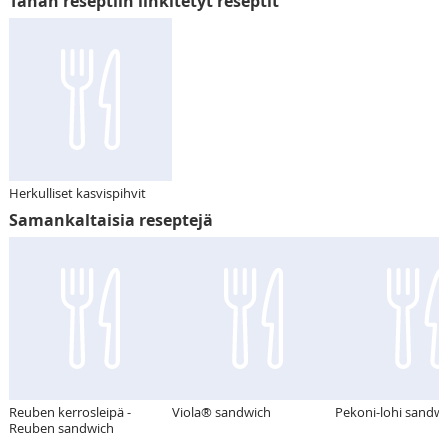
Tähän reseptiin linkitetyt reseptit
Herkulliset kasvispihvit
Samankaltaisia reseptejä
Reuben kerrosleipä -
Viola® sandwich
Pekoni-lohi sandw
Reuben sandwich