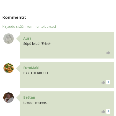
Kommentit
Kirjaudu sisään kommentoidaksesi
Aura
Söpö leipä! 🧚👍🔆
FutoMaki
PKKU HERKULLE
1
Bettan
tekoon menee...
1