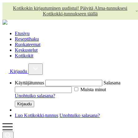
Kotikokin kirjautuminen uudistui! Päivitä Alma-tunnuksesi
Kotikokki-tunnukseen täällä
Etusivu
Reseptihaku
Ruokateemat
Keskustelut
Kotikokit
Kirjaudu
Käyttäjätunnus
Salasana
Muista minut
Unohtuiko salasana?
Luo Kotikokki-tunnus
Unohtuiko salasana?