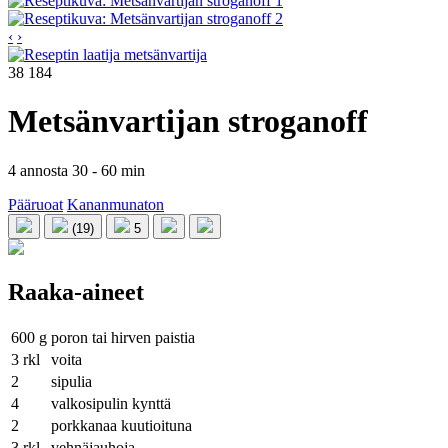
‹
›
metsänvartija
38 184
Metsänvartijan stroganoff
4 annosta
30 - 60 min
Pääruoat
Kananmunaton
(19)
5
Raaka-aineet
600
g
poron tai hirven paistia
3
rkl
voita
2
sipulia
4
valkosipulin kynttä
2
porkkanaa kuutioituna
3
rkl
vehnäjauhoja