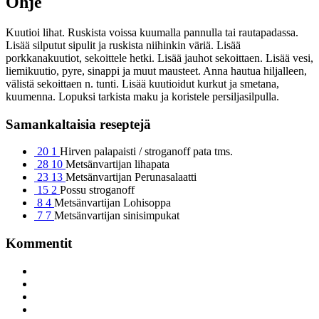
Ohje
Kuutioi lihat. Ruskista voissa kuumalla pannulla tai rautapadassa.
Lisää silputut sipulit ja ruskista niihinkin väriä. Lisää
porkkanakuutiot, sekoittele hetki. Lisää jauhot sekoittaen. Lisää vesi,
liemikuutio, pyre, sinappi ja muut mausteet. Anna hautua hiljalleen,
välistä sekoittaen n. tunti. Lisää kuutioidut kurkut ja smetana,
kuumenna. Lopuksi tarkista maku ja koristele persiljasilpulla.
Samankaltaisia reseptejä
20
1
Hirven palapaisti / stroganoff pata tms.
28
10
Metsänvartijan lihapata
23
13
Metsänvartijan Perunasalaatti
15
2
Possu stroganoff
8
4
Metsänvartijan Lohisoppa
7
7
Metsänvartijan sinisimpukat
Kommentit