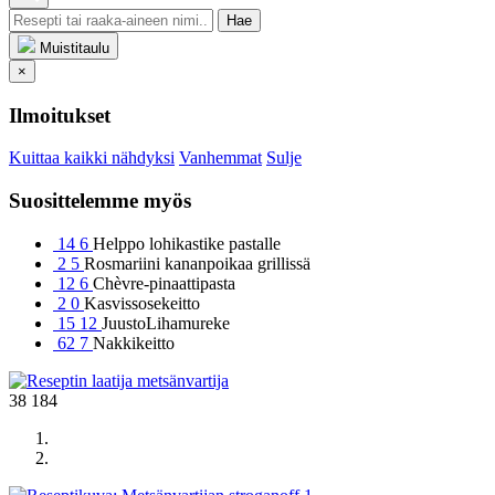
Hae
Muistitaulu
×
Ilmoitukset
Kuittaa kaikki nähdyksi
Vanhemmat
Sulje
Suosittelemme myös
14
6
Helppo lohikastike pastalle
2
5
Rosmariini kananpoikaa grillissä
12
6
Chèvre-pinaattipasta
2
0
Kasvissosekeitto
15
12
JuustoLihamureke
62
7
Nakkikeitto
metsänvartija
38 184