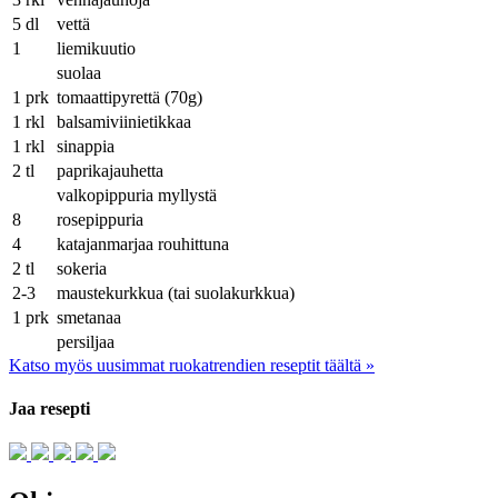
5
dl
vettä
1
liemikuutio
suolaa
1
prk
tomaattipyrettä (70g)
1
rkl
balsamiviinietikkaa
1
rkl
sinappia
2
tl
paprikajauhetta
valkopippuria myllystä
8
rosepippuria
4
katajanmarjaa rouhittuna
2
tl
sokeria
2-3
maustekurkkua (tai suolakurkkua)
1
prk
smetanaa
persiljaa
Katso myös uusimmat ruokatrendien reseptit täältä »
Jaa resepti