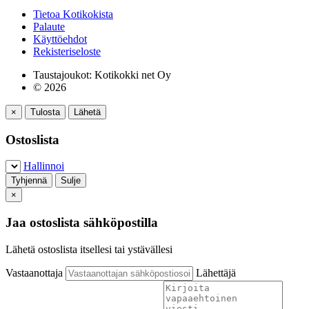
Tietoa Kotikokista
Palaute
Käyttöehdot
Rekisteriseloste
Taustajoukot: Kotikokki net Oy
© 2026
×
Tulosta
Lähetä
Ostoslista
Hallinnoi
Tyhjennä
Sulje
×
Jaa ostoslista sähköpostilla
Lähetä ostoslista itsellesi tai ystävällesi
Vastaanottaja
Lähettäjä