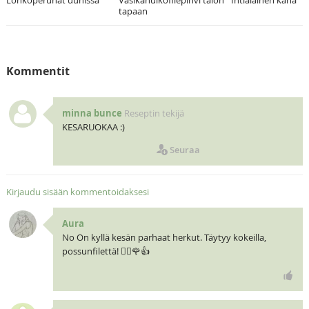
Lohkoperunat uunissa
Vasikanulkofilepihvi talon
Intialainen kana
tapaan
Kommentit
minna bunce
Reseptin tekijä
KESARUOKAA :)
Seuraa
Kirjaudu sisään kommentoidaksesi
Aura
No On kyllä kesän parhaat herkut. Täytyy kokeilla,
possunfilettä! 🧝‍♀️🌹👍