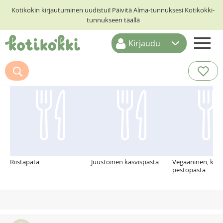
Kotikokin kirjautuminen uudistui! Päivitä Alma-tunnuksesi Kotikokki-
tunnukseen täällä
Kirjaudu
ETUSIVU
Suosittelemme myös
RESEPTIHAKU
RUOKATEEMAT
KESKUSTELUT
KOTIKOKIT
Riistapata
Juustoinen kasvispasta
Vegaaninen, ker
pestopasta