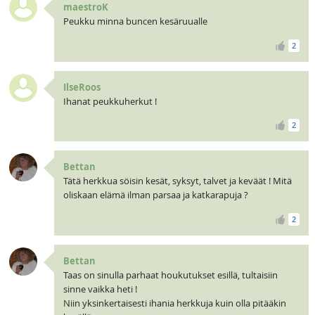
maestroK
Peukku minna buncen kesäruualle
2
IlseRoos
Ihanat peukkuherkut !
2
Bettan
Tätä herkkua söisin kesät, syksyt, talvet ja keväät ! Mitä
oliskaan elämä ilman parsaa ja katkarapuja ?
2
Bettan
Taas on sinulla parhaat houkutukset esillä, tultaisiin
sinne vaikka heti !
Niin yksinkertaisesti ihania herkkuja kuin olla pitääkin