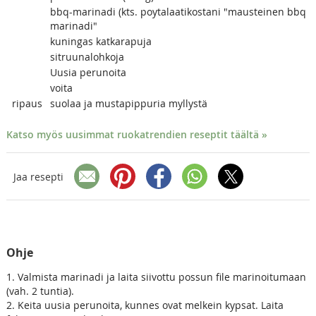
bbq-marinadi (kts. poytalaatikostani "mausteinen bbq
marinadi"
kuningas katkarapuja
sitruunalohkoja
Uusia perunoita
voita
ripaus
suolaa ja mustapippuria myllystä
Katso myös uusimmat ruokatrendien reseptit täältä »
Jaa resepti
Ohje
1. Valmista marinadi ja laita siivottu possun file marinoitumaan
(vah. 2 tuntia).
2. Keita uusia perunoita, kunnes ovat melkein kypsat. Laita