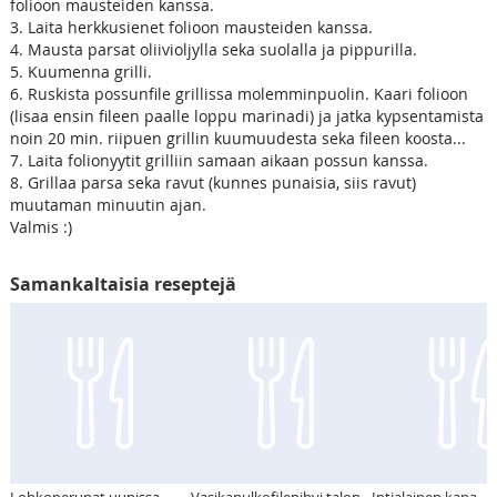
folioon mausteiden kanssa.
3. Laita herkkusienet folioon mausteiden kanssa.
4. Mausta parsat oliivioljylla seka suolalla ja pippurilla.
5. Kuumenna grilli.
6. Ruskista possunfile grillissa molemminpuolin. Kaari folioon
(lisaa ensin fileen paalle loppu marinadi) ja jatka kypsentamista
noin 20 min. riipuen grillin kuumuudesta seka fileen koosta...
7. Laita folionyytit grilliin samaan aikaan possun kanssa.
8. Grillaa parsa seka ravut (kunnes punaisia, siis ravut)
muutaman minuutin ajan.
Valmis :)
Samankaltaisia reseptejä