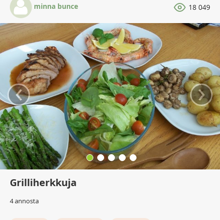
minna bunce
18 049
‹
›
Grilliherkkuja
4 annosta