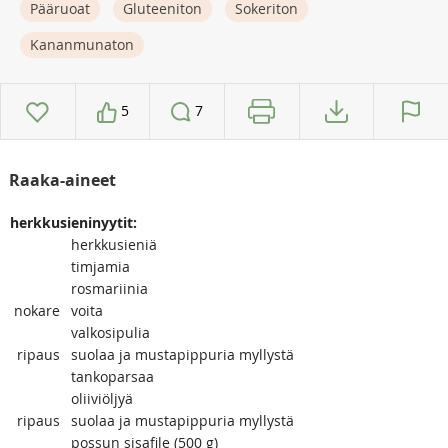
Pääruoat
Gluteeniton
Sokeriton
Kananmunaton
5
7
Raaka-aineet
herkkusieninyytit:
herkkusieniä
timjamia
rosmariinia
nokare
voita
valkosipulia
ripaus
suolaa ja mustapippuria myllystä
tankoparsaa
oliiviöljyä
ripaus
suolaa ja mustapippuria myllystä
possun sisafile (500 g)