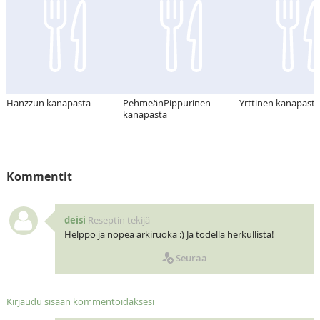
Hanzzun kanapasta
PehmeänPippurinen
Yrttinen kanapasta
kanapasta
Kommentit
deisi
Reseptin tekijä
Helppo ja nopea arkiruoka :) Ja todella herkullista!
Seuraa
Kirjaudu sisään kommentoidaksesi