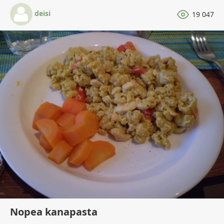
deisi
19 047
Nopea kanapasta