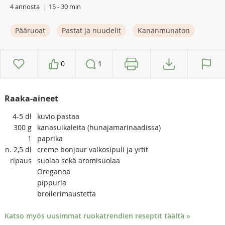
4 annosta
15 - 30 min
Pääruoat
Pastat ja nuudelit
Kananmunaton
0
1
Raaka-aineet
4-5
dl
kuvio pastaa
300
g
kanasuikaleita (hunajamarinaadissa)
1
paprika
n. 2,5
dl
creme bonjour valkosipuli ja yrtit
ripaus
suolaa sekä aromisuolaa
Oreganoa
pippuria
broilerimaustetta
Katso myös uusimmat ruokatrendien reseptit täältä »