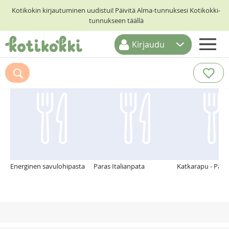
Kotikokin kirjautuminen uudistui! Päivitä Alma-tunnuksesi Kotikokki-
tunnukseen täällä
Kirjaudu
ETUSIVU
Suosittelemme myös
RESEPTIHAKU
RUOKATEEMAT
KESKUSTELUT
KOTIKOKIT
Energinen savulohipasta
Paras Italianpata
Katkarapu - Pars