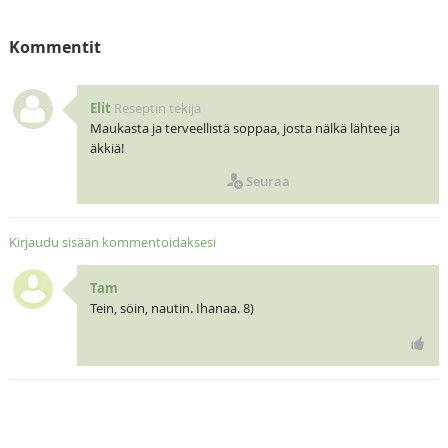
Kommentit
Elit
Reseptin tekijä
Maukasta ja terveellistä soppaa, josta nälkä lähtee ja
äkkiä!
Seuraa
Kirjaudu sisään kommentoidaksesi
Tam
Tein, söin, nautin. Ihanaa. 8)