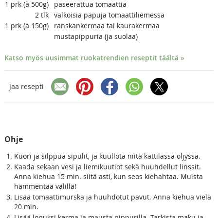
1
prk (à 500g)
paseerattua tomaattia
2
tlk
valkoisia papuja tomaattiliemessä
1
prk (à 150g)
ranskankermaa tai kaurakermaa
mustapippuria (ja suolaa)
Katso myös uusimmat ruokatrendien reseptit täältä »
Jaa resepti
Ohje
Kuori ja silppua sipulit, ja kuullota niitä kattilassa öljyssä.
Kaada sekaan vesi ja liemikuutiot sekä huuhdellut linssit.
Anna kiehua 15 min. siitä asti, kun seos kiehahtaa. Muista
hämmentää välillä!
Lisää tomaattimurska ja huuhdotut pavut. Anna kiehua vielä
20 min.
Lisää lopuksi kerma ja mausta pippurilla. Tarkista maku ja