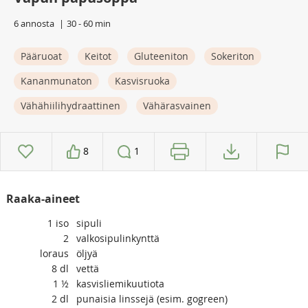
6 annosta
30 - 60 min
Pääruoat
Keitot
Gluteeniton
Sokeriton
Kananmunaton
Kasvisruoka
Vähähiilihydraattinen
Vähärasvainen
8
1
Raaka-aineet
1
iso
sipuli
2
valkosipulinkynttä
loraus
öljyä
8
dl
vettä
1 ½
kasvisliemikuutiota
2
dl
punaisia linssejä (esim. gogreen)