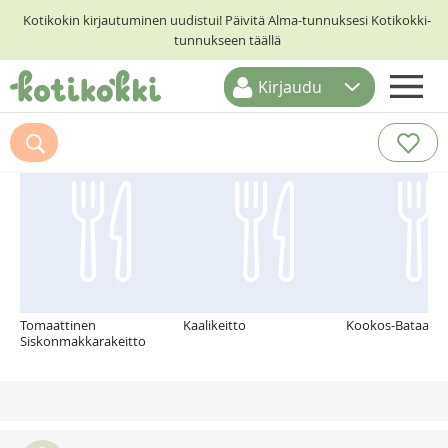
Kotikokin kirjautuminen uudistui! Päivitä Alma-tunnuksesi Kotikokki-
tunnukseen täällä
Kirjaudu
ETUSIVU
Suosittelemme myös
RESEPTIHAKU
RUOKATEEMAT
KESKUSTELUT
KOTIKOKIT
Tomaattinen
Kaalikeitto
Kookos-Bataattis
Siskonmakkarakeitto