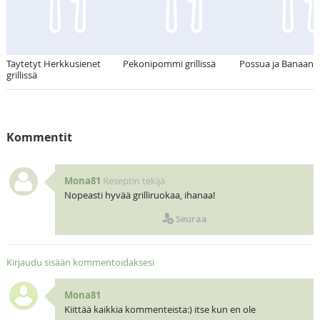
Täytetyt Herkkusienet
Pekonipommi grillissä
Possua ja Banaania 
grillissä
Kommentit
Mona81
Reseptin tekijä
Nopeasti hyvää grilliruokaa, ihanaa!
Seuraa
Kirjaudu sisään kommentoidaksesi
Mona81
Kiittää kaikkia kommenteista:) itse kun en ole