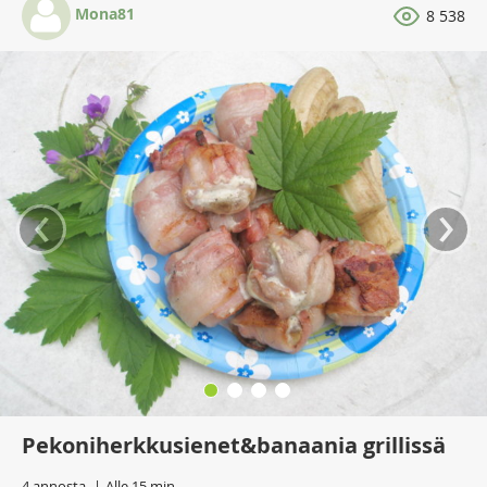
Mona81
8 538
‹
›
Pekoniherkkusienet&banaania grillissä
4 annosta
Alle 15 min