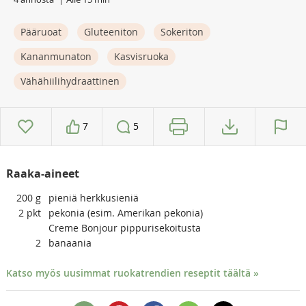
Pääruoat
Gluteeniton
Sokeriton
Kananmunaton
Kasvisruoka
Vähähiilihydraattinen
7
5
Raaka-aineet
200
g
pieniä herkkusieniä
2
pkt
pekonia (esim. Amerikan pekonia)
Creme Bonjour pippurisekoitusta
2
banaania
Katso myös uusimmat ruokatrendien reseptit täältä »