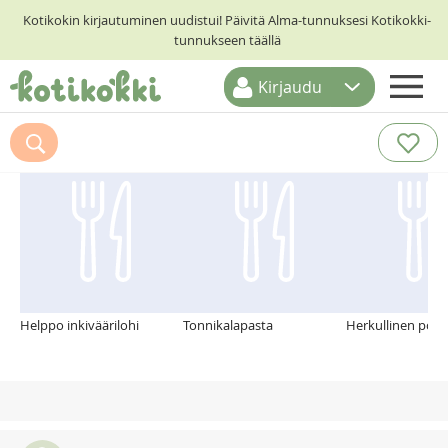
Kotikokin kirjautuminen uudistui! Päivitä Alma-tunnuksesi Kotikokki-
tunnukseen täällä
Kirjaudu
ETUSIVU
Suosittelemme myös
RESEPTIHAKU
RUOKATEEMAT
KESKUSTELUT
KOTIKOKIT
Helppo inkiväärilohi
Tonnikalapasta
Herkullinen poro