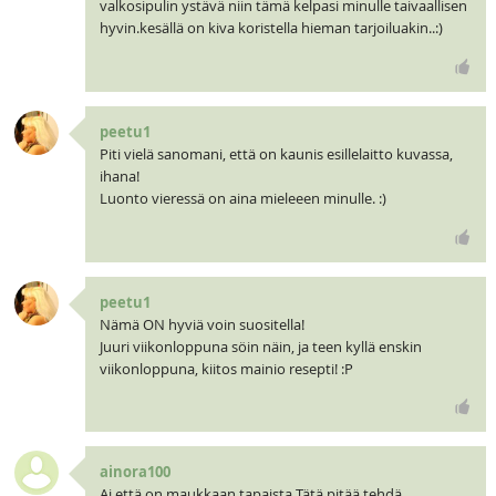
valkosipulin ystävä niin tämä kelpasi minulle taivaallisen
hyvin.kesällä on kiva koristella hieman tarjoiluakin..:)
peetu1
Piti vielä sanomani, että on kaunis esillelaitto kuvassa,
ihana!
Luonto vieressä on aina mieleeen minulle. :)
peetu1
Nämä ON hyviä voin suositella!
Juuri viikonloppuna söin näin, ja teen kyllä enskin
viikonloppuna, kiitos mainio resepti! :P
ainora100
Ai että on maukkaan tapaista Tätä pitää tehdä.