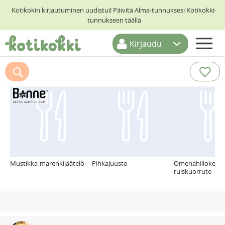
Kotikokin kirjautuminen uudistui! Päivitä Alma-tunnuksesi Kotikokki-
tunnukseen täällä
Kirjaudu
ETUSIVU
Suosittelemme myös
RESEPTIHAKU
RUOKATEEMAT
KESKUSTELUT
KOTIKOKIT
Mustikka-marenkijäätelö
Pihkajuusto
Omenahilloke ja
ruiskuorrute