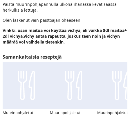
Paista muurinpohjapannulla ulkona ihanassa kevät säässä
herkullisia lettuja.
Olen laskenut vain paistoajan oheeseen.
Vinkki: osan maitoa voi käyttää vichyä, eli vaikka 8dl maitoa+
2dl vichya.Vichy antaa rapeutta, joskus teen noin ja vichyn
määrää voi vaihdella tietenkin.
Samankaltaisia reseptejä
Muurinpohjaletut
Muurinpohjaletut
Muurinpohjaletut