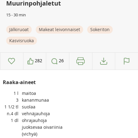
Muurinpohjaletut
15 - 30 min
Jälkiruoat
Makeat leivonnaiset
Sokeriton
Kasvisruoka
282
26
Raaka-aineet
1
l
maitoa
3
kananmunaa
1 1/2
tl
suolaa
n.4
dl
vehnäjauhoja
1
dl
ohrajauhoja
juoksevaa oivariinia
(vichyä)