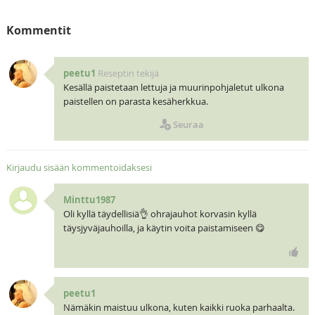
Kommentit
peetu1
Reseptin tekijä
Kesällä paistetaan lettuja ja muurinpohjaletut ulkona
paistellen on parasta kesäherkkua.
Seuraa
Kirjaudu sisään kommentoidaksesi
Minttu1987
Oli kyllä täydellisiä👌 ohrajauhot korvasin kyllä
täysjyväjauhoilla, ja käytin voita paistamiseen 😋
peetu1
Nämäkin maistuu ulkona, kuten kaikki ruoka parhaalta.