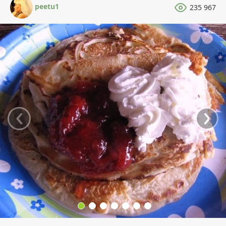
peetu1
235 967
‹
›