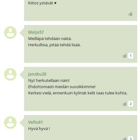
Kiitos ystävät ♥
Maija57
Meilläpä tehdään näitä.
Herkullisia, pitää tehdä lisää.
1
jansku20
Nyt herkutellaan näin!
Ehdottomasti meidän suosikkimme!
Kerkesi vielä, ennenkuin kylmät kelit taas tulee kohta.
2
Vellu61
Hyvä hyvä !
3