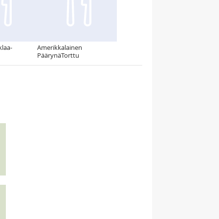
klaa-
Amerikkalainen
PäärynäTorttu