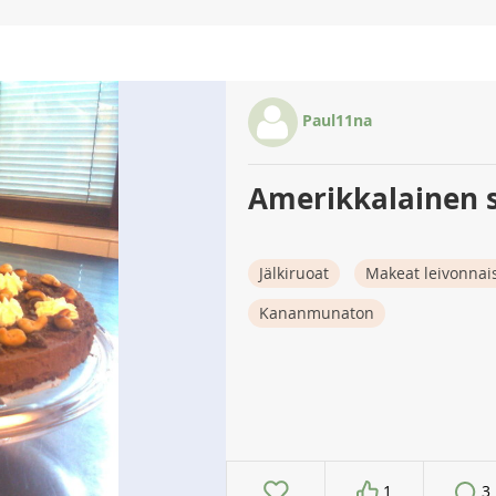
Paul11na
Amerikkalainen 
Jälkiruoat
Makeat leivonnai
Kananmunaton
1
3