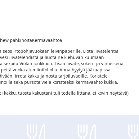
ashew pähkinöitäKermavaahtoa
ä seos irtopohjavuokaan leivinpaperille. Liota liivatelehtiä
 vesi liivatelehdistä ja liuota ne kiehuvan kuumaan
 sekoita Violan joukkoon. Lisää liivate, sokerit ja viimeisenä
peitä vuoka alumiinifoliolla. Anna hyytyä jääkaapissa
ään. Irrota kakku ja nosta tarjoiluvadille. Koristele
nöillä sekä pursota vielä koristeeksi kermavaahto kukkia.
 kakku, tuosta kakustani tuli todella littana, ei kovin näyttävä)