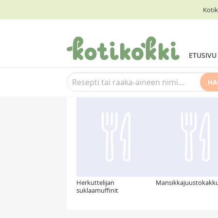
Kotik
ETUSIVU
HA
Suosittelemme myös
Herkuttelijan
Mansikkajuustokakk
suklaamuffinit