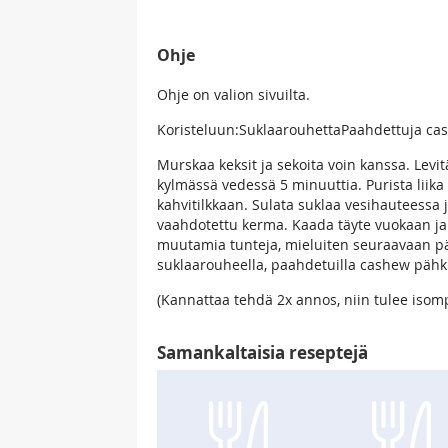
Ohje
Ohje on valion sivuilta.
Koristeluun:SuklaarouhettaPaahdettuja c
Murskaa keksit ja sekoita voin kanssa. Levit
kylmässä vedessä 5 minuuttia. Purista liika
kahvitilkkaan. Sulata suklaa vesihauteessa ja
vaahdotettu kerma. Kaada täyte vuokaan ja 
muutamia tunteja, mieluiten seuraavaan päiv
suklaarouheella, paahdetuilla cashew pähki
(Kannattaa tehdä 2x annos, niin tulee isompi
Samankaltaisia reseptejä