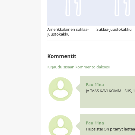
Amerikkalainen suklaa-
Suklaa-juustokakku
juustokakku
Kommentit
Kirjaudu sisään kommentoidaksesi
Paul11na
JA TAAS KÄVI KÖMMI, SIIS, 1
Paul11na
Hupsista! On pitänyt laittaa