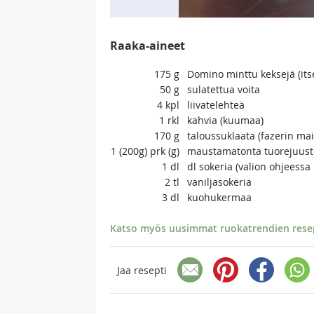
Raaka-aineet
175
g
Domino minttu keksejä (itse
50
g
sulatettua voita
4
kpl
liivatelehteä
1
rkl
kahvia (kuumaa)
170
g
taloussuklaata (fazerin ma
1 (200g)
prk (g)
maustamatonta tuorejuust
1
dl
dl sokeria (valion ohjeessa 
2
tl
vaniljasokeria
3
dl
kuohukermaa
Katso myös uusimmat ruokatrendien resept
Jaa resepti