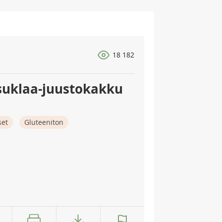
18 182
suklaa-juustokakku
set
Gluteeniton