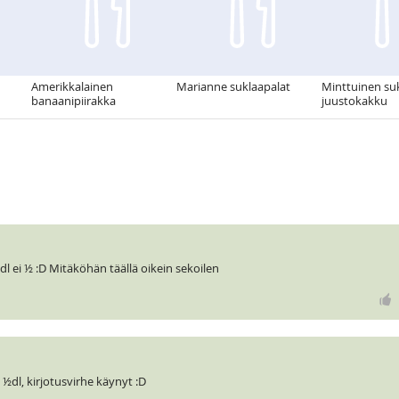
Amerikkalainen
Marianne suklaapalat
Minttuinen su
banaanipiirakka
juustokakku
dl ei ½ :D Mitäköhän täällä oikein sekoilen
 ½dl, kirjotusvirhe käynyt :D