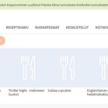
okin kirjautuminen uudistui! Päivitä Alma-tunnuksesi Kotikokki-tunnukseen 
RESEPTIHAKU
RUOKATEEMAT
KESKUSTELUT
KOTIKO
E
u
Thriller Night - Halloween
Suklaa cupcakes
Englantilainen
Suukot
hedelmäkakk