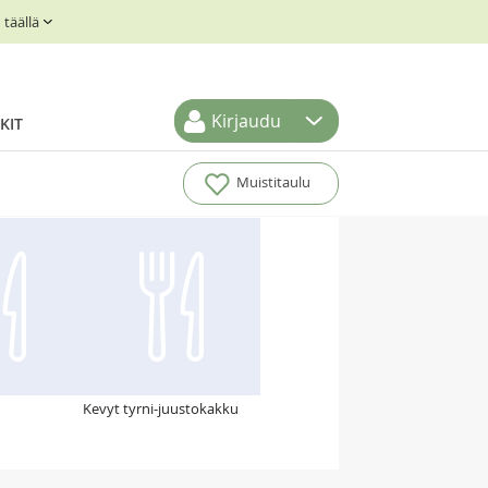
täällä
Kirjaudu
KIT
Muistitaulu
Kevyt tyrni-juustokakku
u