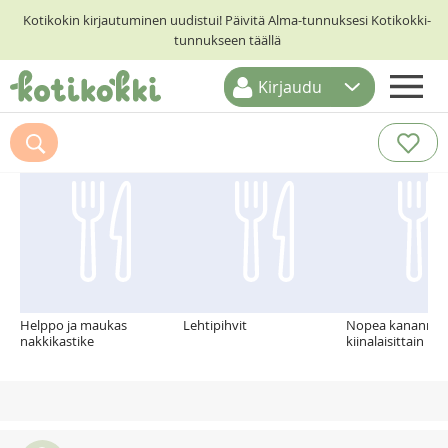
Kotikokin kirjautuminen uudistui! Päivitä Alma-tunnuksesi Kotikokki-
tunnukseen täällä
Kirjaudu
ETUSIVU
Suosittelemme myös
RESEPTIHAKU
RUOKATEEMAT
KESKUSTELUT
KOTIKOKIT
Helppo ja maukas
Lehtipihvit
Nopea kananmu
nakkikastike
kiinalaisittain