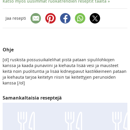
Katso myös uusimmat ruokatrendien reseptit täältä »
Jaa resepti
Ohje
[ol] ruskista possusuikalelihat pistä pataan sipulilohkojen
kanssa ja kaada punaviini ja kiehauta lisää vesi ja mausteet
keitä noin puolituntia ja lisää kidneypavut kastikkeineen pataan
ja kiehauta tarjoa keitetyn riisin tai keitettyjen perunoiden
kanssa [/ol]
Samankaltaisia reseptejä