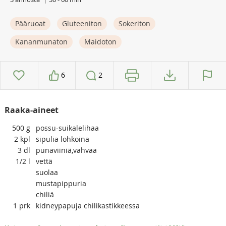
Pääruoat
Gluteeniton
Sokeriton
Kananmunaton
Maidoton
6
2
Raaka-aineet
500
g
possu-suikalelihaa
2
kpl
sipulia lohkoina
3
dl
punaviiniä,vahvaa
1/2
l
vettä
suolaa
mustapippuria
chiliä
1
prk
kidneypapuja chilikastikkeessa