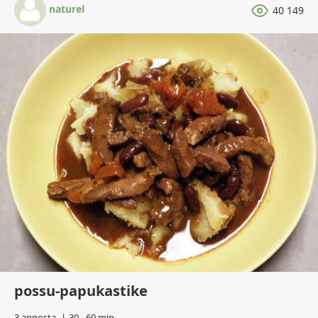
naturel
40 149
possu-papukastike
3 annosta
30 - 60 min