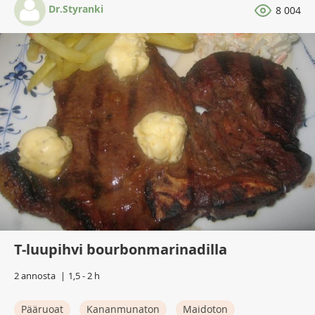
Dr.Styranki
8 004
T-luupihvi bourbonmarinadilla
2 annosta
1,5 - 2 h
Pääruoat
Kananmunaton
Maidoton