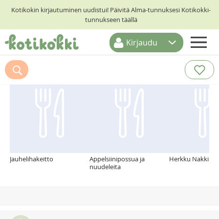
Kotikokin kirjautuminen uudistui! Päivitä Alma-tunnuksesi Kotikokki-
tunnukseen täällä
Kirjaudu
ETUSIVU
Suosittelemme myös
RESEPTIHAKU
RUOKATEEMAT
KESKUSTELUT
KOTIKOKIT
Jauhelihakeitto
Appelsiinipossua ja
Herkku NakkiKas
nuudeleita