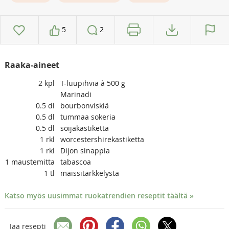
5
2
Raaka-aineet
2
kpl
T-luupihviä à 500 g
Marinadi
0.5
dl
bourbonviskiä
0.5
dl
tummaa sokeria
0.5
dl
soijakastiketta
1
rkl
worcestershirekastiketta
1
rkl
Dijon sinappia
1
maustemitta
tabascoa
1
tl
maissitärkkelystä
Katso myös uusimmat ruokatrendien reseptit täältä »
Jaa resepti