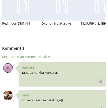
Red moon DRINKKI
Okonomiyakikastike
T-LUUPIHVI ja BBQ
Kommentit
Kirjaudu sisään kommentoidaksesi
mallu51
Tässäpä herkku konsanaan.
naija
Voi miten ihanaa herkkua;o))