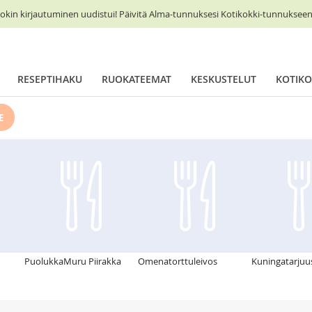
okin kirjautuminen uudistui! Päivitä Alma-tunnuksesi Kotikokki-tunnukseen 
RESEPTIHAKU
RUOKATEEMAT
KESKUSTELUT
KOTIKO
E
PuolukkaMuru Piirakka
Omenatorttuleivos
Kuningatarjuu