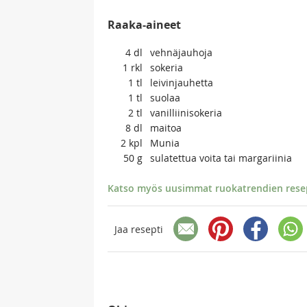
Raaka-aineet
4
dl
vehnäjauhoja
1
rkl
sokeria
1
tl
leivinjauhetta
1
tl
suolaa
2
tl
vanilliinisokeria
8
dl
maitoa
2
kpl
Munia
50
g
sulatettua voita tai margariinia
Katso myös uusimmat ruokatrendien resept
Jaa resepti