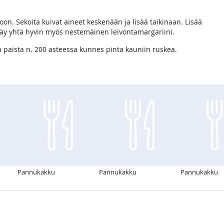
on. Sekoita kuivat aineet keskenään ja lisää taikinaan. Lisää
 käy yhtä hyvin myös nestemäinen leivontamargariini.
ja paista n. 200 asteessa kunnes pinta kauniin ruskea.
Pannukakku
Pannukakku
Pannukakku