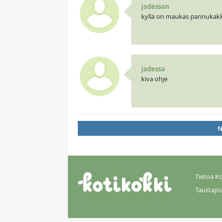
jadessan
kyllä on maukas pannukak
jadessa
kiva ohje
N
Tietoa Ko
Taustajo