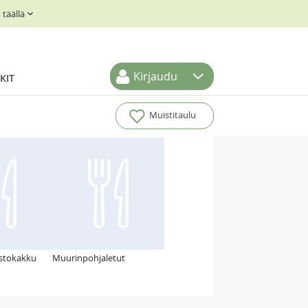
täällä
Kirjaudu
KIT
Muistitaulu
stokakku
Muurinpohjaletut