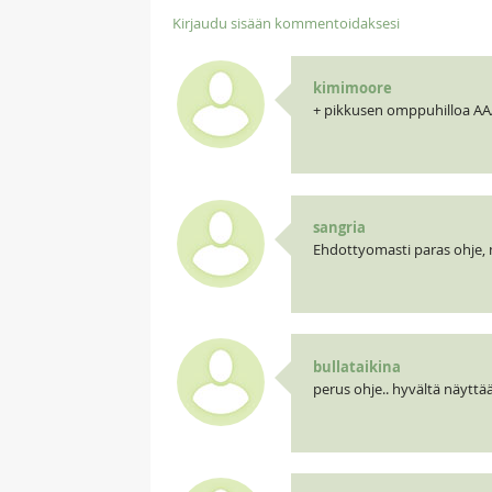
Kirjaudu sisään kommentoidaksesi
kimimoore
+ pikkusen omppuhilloa AA
sangria
Ehdottyomasti paras ohje, m
bullataikina
perus ohje.. hyvältä näyttä