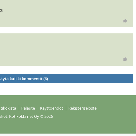
ku
äytä kaikki kommentit (6)
tikokista
Palaute
Käyttöehdot
Rekisteriseloste
ukot: Kotikokki net Oy
© 2026