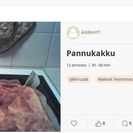
Äitiliini77
Pannukakku
12 annosta
30 - 60 min
Jälkiruoat
Makeat leivonnai
8
6