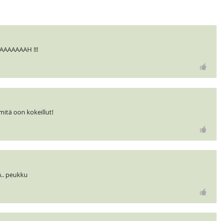
AAAAAAAH !!!
itä oon kokeillut!
ä.. peukku