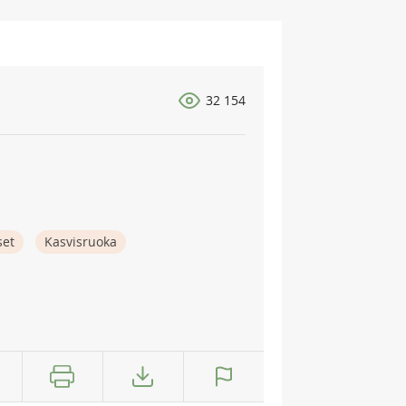
32 154
set
Kasvisruoka