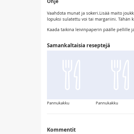
Ohje
Vaahdota munat ja sokeri.Lisää maito joukko
lopuksi sulatettu voi tai margariini. Tähän
Kaada taikina leivinpaperin päälle pellille 
Samankaltaisia reseptejä
Pannukakku
Pannukakku
Kommentit