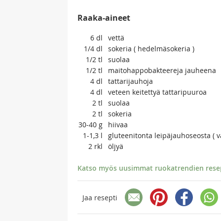
Raaka-aineet
6
dl
vettä
1/4
dl
sokeria ( hedelmäsokeria )
1/2
tl
suolaa
1/2
tl
maitohappobakteereja jauheena
4
dl
tattarijauhoja
4
dl
veteen keitettyä tattaripuuroa
2
tl
suolaa
2
tl
sokeria
30-40
g
hiivaa
1-1,3
l
gluteenitonta leipäjauhoseosta ( v
2
rkl
öljyä
Katso myös uusimmat ruokatrendien resept
Jaa resepti