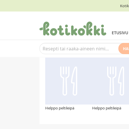
Kotik
ETUSIVU
HA
Suosittelemme myös
Helppo peltileipä
Helppo peltileipä