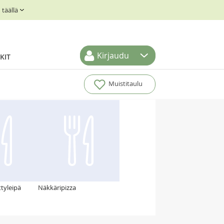
täällä
Kirjaudu
KIT
Muistitaulu
ttyleipä
Näkkäripizza