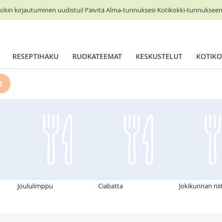
okin kirjautuminen uudistui! Päivitä Alma-tunnuksesi Kotikokki-tunnukseen 
RESEPTIHAKU
RUOKATEEMAT
KESKUSTELUT
KOTIKO
E
Joululimppu
Ciabatta
Jokikunnan nii