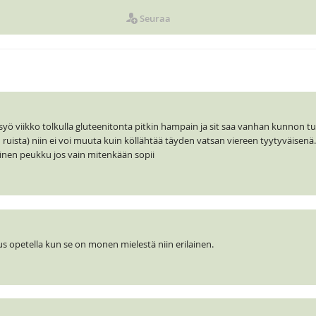
Seuraa
un syö viikko tolkulla gluteenitonta pitkin hampain ja sit saa vanhan kunnon 
ruista) niin ei voi muuta kuin köllähtää täyden vatsan viereen tyytyväisenä. 
Toinen peukku jos vain mitenkään sopii
s opetella kun se on monen mielestä niin erilainen.