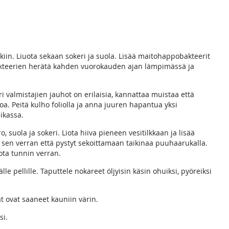
iin. Liuota sekaan sokeri ja suola. Lisää maitohappobakteerit
bakteerien herätä kahden vuorokauden ajan lämpimässä ja
ri valmistajien jauhot on erilaisia, kannattaa muistaa että
oa. Peitä kulho foliolla ja anna juuren hapantua yksi
ikassa.
 suola ja sokeri. Liota hiiva pieneen vesitilkkaan ja lisää
ja sen verran että pystyt sekoittamaan taikinaa puuhaarukalla.
ota tunnin verran.
le pellille. Taputtele nokareet öljyisin käsin ohuiksi, pyöreiksi
t ovat saaneet kauniin värin.
si.