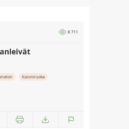
8 711
anleivät
naton
Kasvisruoka