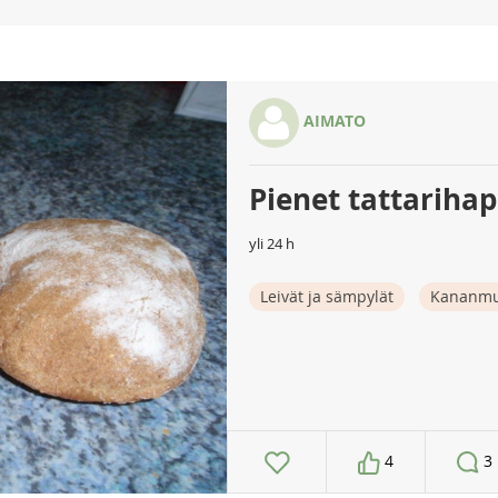
AIMATO
Pienet tattarihap
yli 24 h
Leivät ja sämpylät
Kananmu
4
3