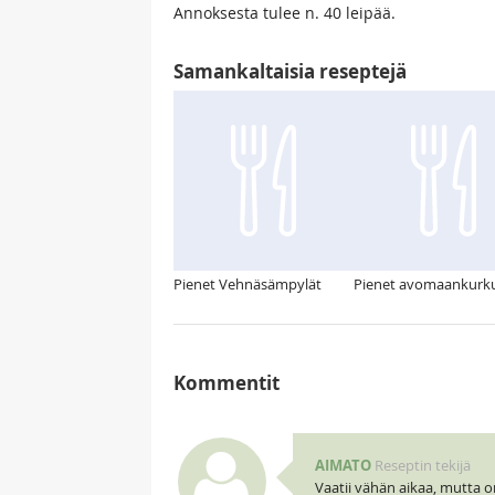
Annoksesta tulee n. 40 leipää.
Samankaltaisia reseptejä
Pienet Vehnäsämpylät
Pienet avomaankurk
Kommentit
AIMATO
Reseptin tekijä
Vaatii vähän aikaa, mutta o