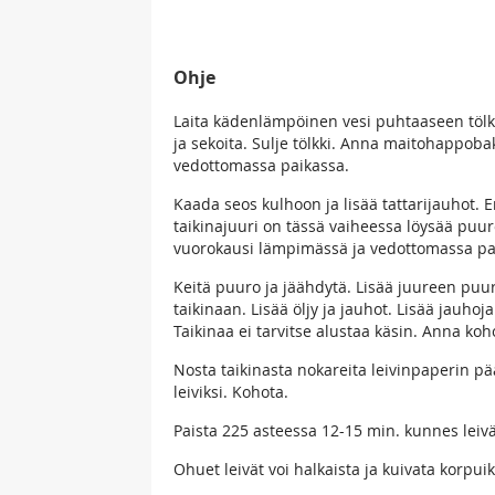
Ohje
Laita kädenlämpöinen vesi puhtaaseen tölkk
ja sekoita. Sulje tölkki. Anna maitohappo
vedottomassa paikassa.
Kaada seos kulhoon ja lisää tattarijauhot. E
taikinajuuri on tässä vaiheessa löysää puur
vuorokausi lämpimässä ja vedottomassa pa
Keitä puuro ja jäähdytä. Lisää juureen puuro,
taikinaan. Lisää öljy ja jauhot. Lisää jauho
Taikinaa ei tarvitse alustaa käsin. Anna koh
Nosta taikinasta nokareita leivinpaperin pääl
leiviksi. Kohota.
Paista 225 asteessa 12-15 min. kunnes leivä
Ohuet leivät voi halkaista ja kuivata korpuik