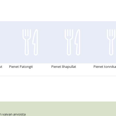
ut
Pienet Patongit
Pienet lihapullat
Pienet tonnika
n vaivan arvoista