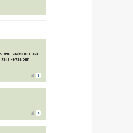
tuoreen ruisleivän maun
(tällä kertaa tein
1
1