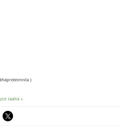
ähäproteiinista )
it täältä »