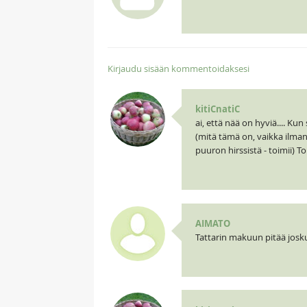
Kirjaudu sisään kommentoidaksesi
kitiCnatiC
ai, että nää on hyviä.... K
(mitä tämä on, vaikka ilman 
puuron hirssistä - toimii) 
AIMATO
Tattarin makuun pitää josku