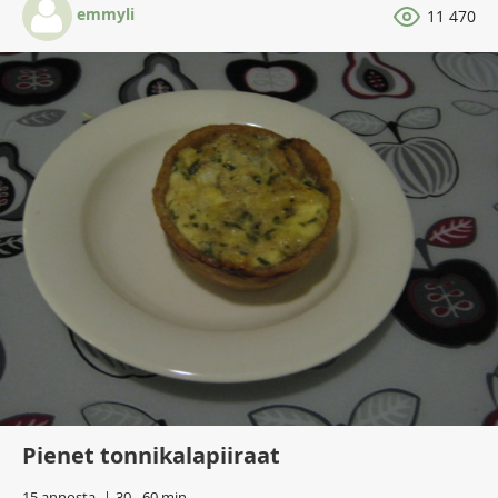
emmyli
11 470
Pienet tonnikalapiiraat
15 annosta
30 - 60 min