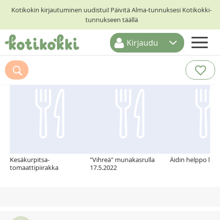
Kotikokin kirjautuminen uudistui! Päivitä Alma-tunnuksesi Kotikokki-
tunnukseen täällä
Kirjaudu
ETUSIVU
Suosittelemme myös
RESEPTIHAKU
RUOKATEEMAT
KESKUSTELUT
KOTIKOKIT
Kesäkurpitsa-
"Vihreä" munakasrulla
Äidin helppo lih
tomaattipiirakka
17.5.2022