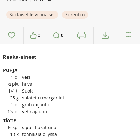
Suolaiset leivonnaiset
Sokeriton
0
0
Raaka-aineet
POHJA
1
dl
vesi
½
pkt
hiiva
1/4
tl
Suola
25
g
sulatettu margariini
1
dl
grahamjauho
1½
dl
vehnäjauho
TÄYTE
½
kpl
sipuli hakattuna
1
tlk
tonnikala öljyssä