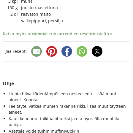
3
kpl
muna
150
g
juusto raastettuna
2
dl
rasvaton maito
valkopippuri, persilja
Katso myös uusimmat ruokatrendien reseptit täältä »
Jaa resepti
Ohje
Liuota hiiva kädenlämpöiseen nesteeseen. Lisää muut
aineet. Kohota.
Tee täyte; vatkaa munien rakenne rikki, lisää muut täytteen
aineet.
Kauli kohonnut taikina ohueksi ja ota pyöreällä muotilla
paloja.
Asettele voideltuihin muffinivuokiin