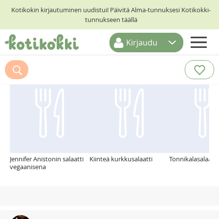
Kotikokin kirjautuminen uudistui! Päivitä Alma-tunnuksesi Kotikokki-
tunnukseen täällä
Kirjaudu
ETUSIVU
Suosittelemme myös
RESEPTIHAKU
RUOKATEEMAT
KESKUSTELUT
KOTIKOKIT
Jennifer Anistonin salaatti
Kiinteä kurkkusalaatti
Tonnikalasalaatti
vegaanisena