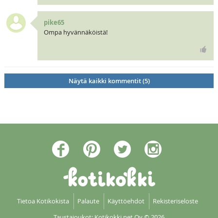
pike65
Ompa hyvännäköistä!
Näytä kaikki kommentit (5)
Tietoa Kotikokista
Palaute
Käyttöehdot
Rekisteriseloste
Taustajoukot: Kotikokki net Oy
© 2026