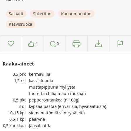
Salaatit
Sokeriton
Kananmunaton
Kasvisruoka
2
5
Raaka-aineet
0,5
prk
kermaviiliä
1,5
rkl
kasvisfondia
mustapippuria myllystä
tuoretta chiliä maun mukaan
0,5
pkt
pepperonitankoa (n 100g)
3
dl
kypsää pastaa (erivärisiä, hyvälaatuisia)
10-15
kpl
siemenettömiä viinirypäleitä
0,5-1
kpl
päärynä
0,5
ruukkua
Jääsalaattia