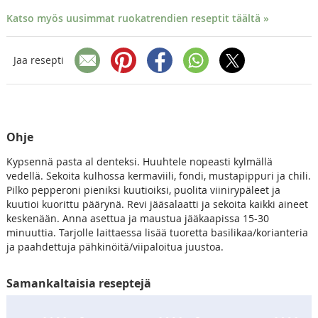
Katso myös uusimmat ruokatrendien reseptit täältä »
Jaa resepti
Ohje
Kypsennä pasta al denteksi. Huuhtele nopeasti kylmällä
vedellä. Sekoita kulhossa kermaviili, fondi, mustapippuri ja chili.
Pilko pepperoni pieniksi kuutioiksi, puolita viinirypäleet ja
kuutioi kuorittu päärynä. Revi jääsalaatti ja sekoita kaikki aineet
keskenään. Anna asettua ja maustua jääkaapissa 15-30
minuuttia. Tarjolle laittaessa lisää tuoretta basilikaa/korianteria
ja paahdettuja pähkinöitä/viipaloitua juustoa.
Samankaltaisia reseptejä