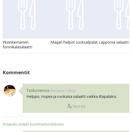
Yksinkertainen
Maijan helpot cocktailpalat
Lapponia salaatti
Tonnikalasalaatti
Kommentit
Taskuvenus
Reseptin tekijä
Helppo, nopea ja ruokaisa salaatti vaikka iltapalaksi.
Seuraa
Kirjaudu sisään kommentoidaksesi