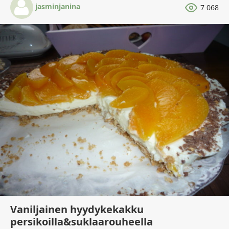
jasminjanina
7 068
Vaniljainen hyydykekakku
persikoilla&suklaarouheella