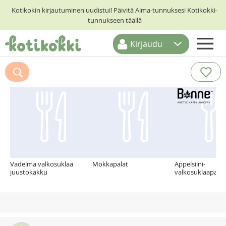
Kotikokin kirjautuminen uudistui! Päivitä Alma-tunnuksesi Kotikokki-
tunnukseen täällä
Kirjaudu
ETUSIVU
Suosittelemme myös
RESEPTIHAKU
RUOKATEEMAT
KESKUSTELUT
KOTIKOKIT
Vadelma valkosuklaa
Mokkapalat
Appelsiini-
juustokakku
valkosuklaaparfa