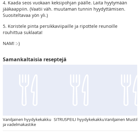
4. Kaada seos vuokaan keksipohjan päälle. Laita hyytymään
jääkaappiin. (Vaatii väh. muutaman tunnin hyydyttämisen.
Suositeltavaa yön yli.)
5. Koristele pinta persikkaviipaille ja ripottele reunoille
rouhittua suklaata!
NAM! :-)
Samankaltaisia reseptejä
Vaniljainen hyydykekakku
SITRUSPEILI hyydykekakku
Vaniljainen Mustik
ja vadelmakastike