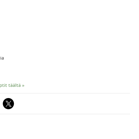
ria
it täältä »