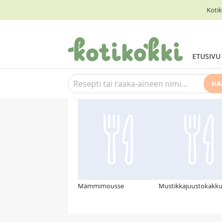
Kotik
ETUSIVU
HA
Suosittelemme myös
Mämmimousse
Mustikkajuustokakk