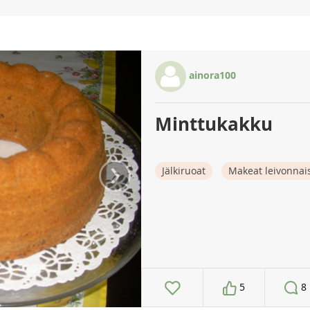
ainora100
Minttukakku
›
Jälkiruoat
Makeat leivonnai
5
8