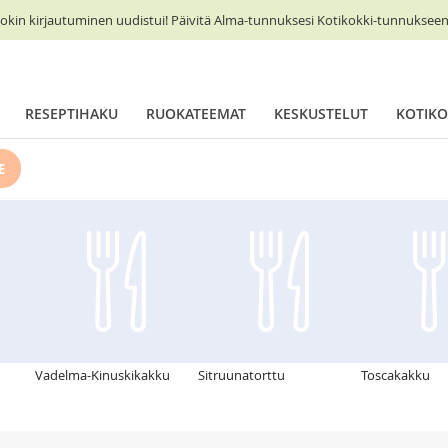
okin kirjautuminen uudistui! Päivitä Alma-tunnuksesi Kotikokki-tunnukseen 
RESEPTIHAKU
RUOKATEEMAT
KESKUSTELUT
KOTIKO
E
u
Vadelma-Kinuskikakku
Sitruunatorttu
Toscakakku