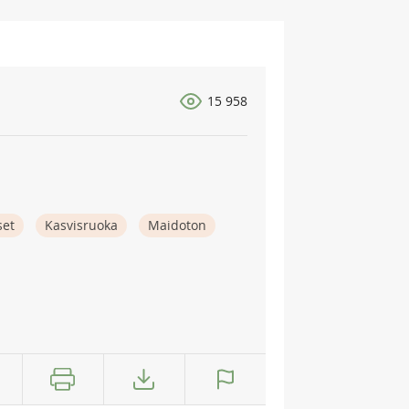
15 958
set
Kasvisruoka
Maidoton