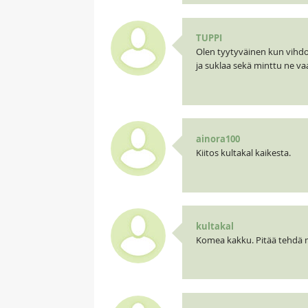
TUPPI
Olen tyytyväinen kun vihdoi
ja suklaa sekä minttu ne va
ainora100
Kiitos kultakal kaikesta.
kultakal
Komea kakku. Pitää tehdä my