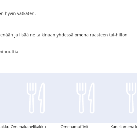
en hyvin vatkaten.
kenään ja lisää ne taikinaan yhdessä omena raasteen tai-hillon
minuuttia.
kakku
Omenakanelikakku
Omenamuffinit
Kaneliomena k