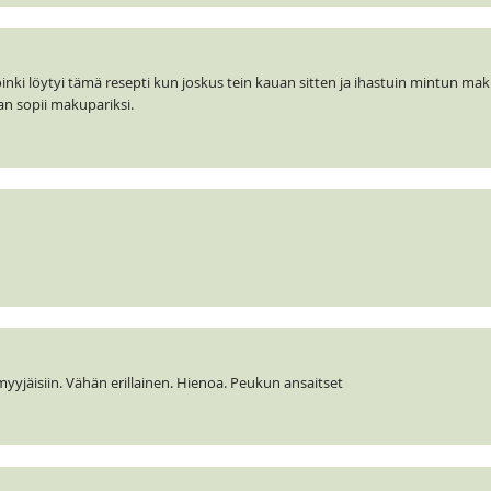
nki löytyi tämä resepti kun joskus tein kauan sitten ja ihastuin mintun ma
an sopii makupariksi.
yjäisiin. Vähän erillainen. Hienoa. Peukun ansaitset