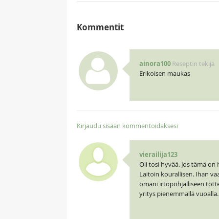
Kommentit
ainora100
Reseptin tekijä
Erikoisen maukas
Kirjaudu sisään kommentoidaksesi
vierailija123
Oli tosi hyvää. Jos tämä on
Laitoin kourallisen. Ihan v
omani irtopohjalliseen tötte
yritys pienemmällä vuoalla.