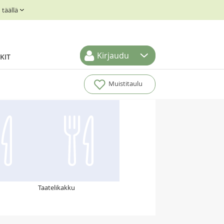
täällä
Kirjaudu
KIT
Muistitaulu
Taatelikakku