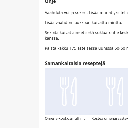
Ohje
Vaahdota voi ja sokeri. Lisää munat yksitell
Lisää vaahdon joukkoon kuivattu minttu.
Sekoita kuivat aineet sekä suklaarouhe kes
kanssa.
Paista kakku 175 asteisessa uunissa 50-60 
Samankaltaisia reseptejä
Omena-kookosmuffinit
Kostea omenaraaste