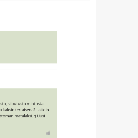
sta, silputusta mintusta.
a kaksinkertaisena? Laitoin
ttoman matalaksi. :) Uusi