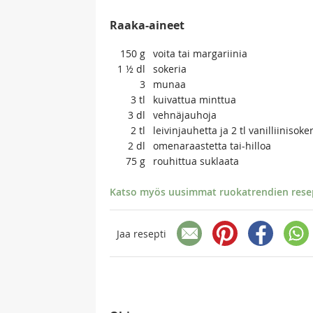
Raaka-aineet
150
g
voita tai margariinia
1 ½
dl
sokeria
3
munaa
3
tl
kuivattua minttua
3
dl
vehnäjauhoja
2
tl
leivinjauhetta ja 2 tl vanilliinisoke
2
dl
omenaraastetta tai-hilloa
75
g
rouhittua suklaata
Katso myös uusimmat ruokatrendien resept
Jaa resepti