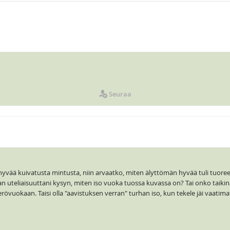
Seuraa
 hyvää kuivatusta mintusta, niin arvaatko, miten älyttömän hyvää tuli tuoree
aan uteliaisuuttani kysyn, miten iso vuoka tuossa kuvassa on? Tai onko taikin
rövuokaan. Taisi olla "aavistuksen verran" turhan iso, kun tekele jäi vaatima