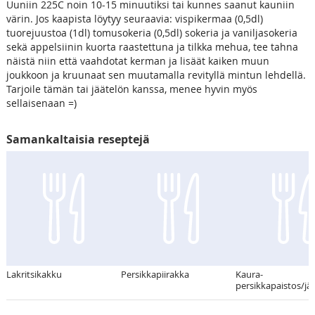
Uuniin 225C noin 10-15 minuutiksi tai kunnes saanut kauniin
värin. Jos kaapista löytyy seuraavia: vispikermaa (0,5dl)
tuorejuustoa (1dl) tomusokeria (0,5dl) sokeria ja vaniljasokeria
sekä appelsiinin kuorta raastettuna ja tilkka mehua, tee tahna
näistä niin että vaahdotat kerman ja lisäät kaiken muun
joukkoon ja kruunaat sen muutamalla revityllä mintun lehdellä.
Tarjoile tämän tai jäätelön kanssa, menee hyvin myös
sellaisenaan =)
Samankaltaisia reseptejä
Lakritsikakku
Persikkapiirakka
Kaura-
persikkapaistos/jä