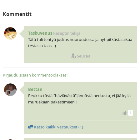
Kommentit
Taskuvenus
Reseptin tekijä
Tätä tuli tehtyä joskus nuoruudessa ja nyt pitkästä aikaa
testasin taas =)
Seuraa
Kirjaudu sisään kommentoidaksesi
Bettan
Peukku tästä "häviävästä"jännästä herkusta, ei jää kyllä
muruakaan pakastimeen !
1
Katso kaikki vastaukset (
1
)