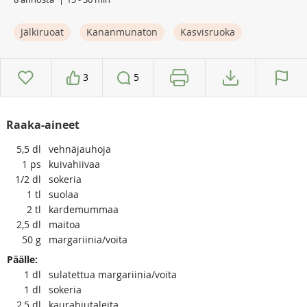
Jälkiruoat
Kananmunaton
Kasvisruoka
3
5
Raaka-aineet
5,5
dl
vehnäjauhoja
1
ps
kuivahiivaa
1/2
dl
sokeria
1
tl
suolaa
2
tl
kardemummaa
2,5
dl
maitoa
50
g
margariinia/voita
Päälle:
1
dl
sulatettua margariinia/voita
1
dl
sokeria
2,5
dl
kaurahiutaleita