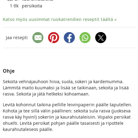
1
tlk
persikoita
Katso myös uusimmat ruokatrendien reseptit täältä »
Jaa resepti
Ohje
Sekoita vehnäjauhoon hiiva, suola, sokeri ja kardemumma.
Lämmitä maito kuumaksi ja lisää se taikinaan, sekoita ja lisää
rasva. Sekoita ja jätä hetkeksi kohoamaan.
Levitä kohonnut taikina pellille leivinpaperin päälle taputellen.
Kohota ja tee sillä välin päällinen: sekoita sula rasva (juokseva
rasva käy hyvin!) sokeriin ja kaurahiutaleisiin. Viipaloi persikat
ohuelti. Levitä persikat pohjan päälle tasaisesti ja ripottele
kaurahiutaleseos päälle.