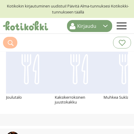
Kotikokin kirjautuminen uudistui! Päivitä Alma-tunnuksesi Kotikokki-
tunnukseen täällä
Kirjaudu
ETUSIVU
Suosittelemme myös
RESEPTIHAKU
RUOKATEEMAT
KESKUSTELUT
KOTIKOKIT
Joulutalo
Kaksikerroksinen
Muhkea Suklaak
juustokakku