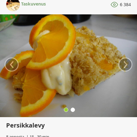
Taskuvenus
6 384
‹
›
Persikkalevy
8 annosta
15 - 30 min