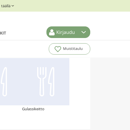
täällä
Kirjaudu
KIT
Muistitaulu
Gulassikeitto