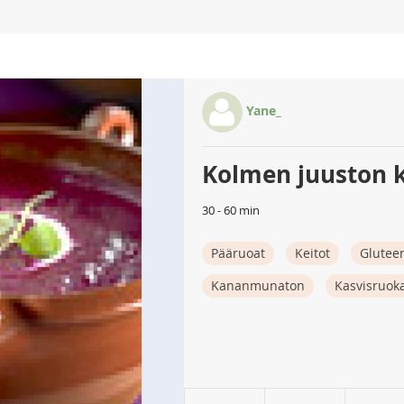
Yane_
Kolmen juuston k
30 - 60 min
Pääruoat
Keitot
Glutee
Kananmunaton
Kasvisruok