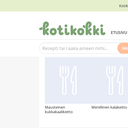
Kotik
ETUSIVU
HA
Suosittelemme myös
Mausteinen
Merellinen kalakeitto
kukkakaalikeitto