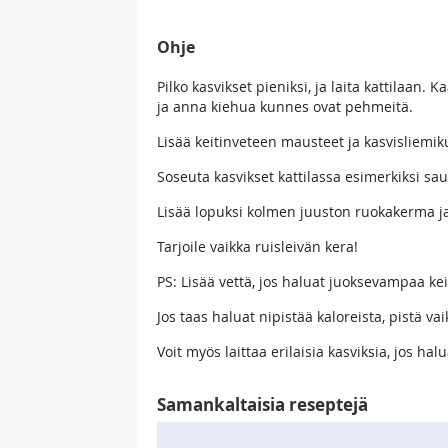
Ohje
Pilko kasvikset pieniksi, ja laita kattilaan.
ja anna kiehua kunnes ovat pehmeitä.
Lisää keitinveteen mausteet ja kasvisliemik
Soseuta kasvikset kattilassa esimerkiksi sau
Lisää lopuksi kolmen juuston ruokakerma j
Tarjoile vaikka ruisleivän kera!
PS: Lisää vettä, jos haluat juoksevampaa kei
Jos taas haluat nipistää kaloreista, pistä v
Voit myös laittaa erilaisia kasviksia, jos hal
Samankaltaisia reseptejä