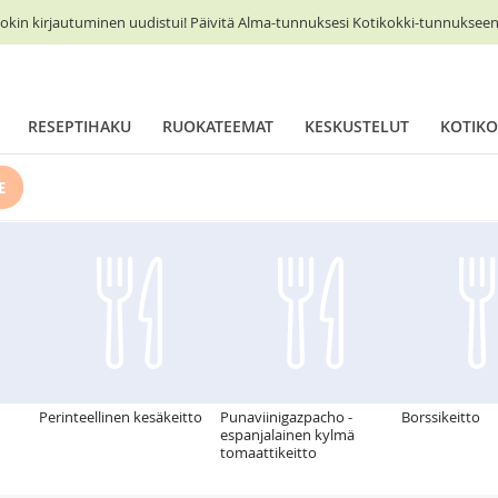
okin kirjautuminen uudistui! Päivitä Alma-tunnuksesi Kotikokki-tunnukseen 
RESEPTIHAKU
RUOKATEEMAT
KESKUSTELUT
KOTIKO
E
Perinteellinen kesäkeitto
Punaviinigazpacho -
Borssikeitto
espanjalainen kylmä
tomaattikeitto