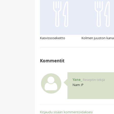
Kasvissosekeitto
Kolmen juuston kana
Kommentit
Yane_
Reseptin tekijä
Nam :P
Kirjaudu sisään kommentoidaksesi