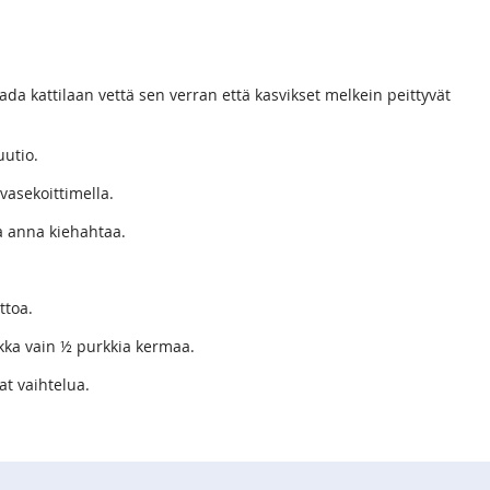
 Kaada kattilaan vettä sen verran että kasvikset melkein peittyvät
uutio.
vasekoittimella.
a anna kiehahtaa.
ttoa.
aikka vain ½ purkkia kermaa.
uat vaihtelua.