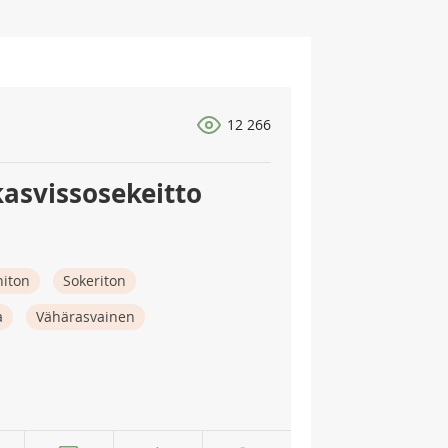
12 266
asvissosekeitto
niton
Sokeriton
a
Vähärasvainen