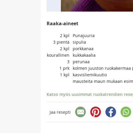
Raaka-aineet
2
kpl
Punajuuria
3
pientä
sipulia
2
kpl
porkkanaa
kourallinen
kukkakaalia
3
perunaa
1
prk
kolmen juuston ruokakermaa (
1
kpl
kasvisliemikuutio
mausteita maun mukaan esim.
Katso myös uusimmat ruokatrendien resept
Jaa resepti