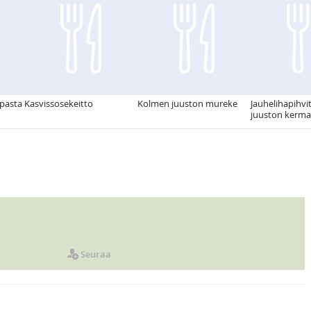
pasta
Kasvissosekeitto
Kolmen juuston mureke
Jauhelihapihvit
juuston kerma
Seuraa