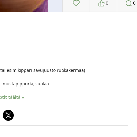
0
0
tai esim kippari savujuusto ruokakermaa)
 mustapippuria, suolaa
it täältä »