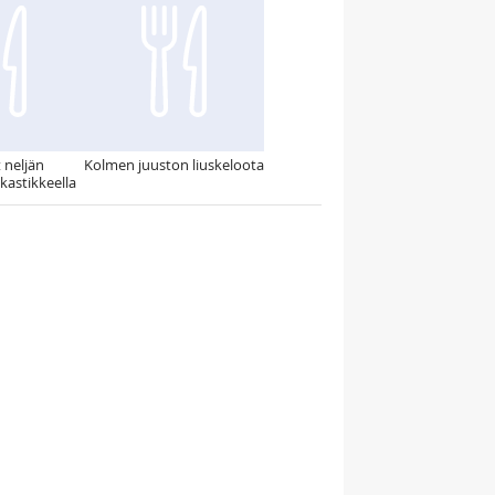
 neljän
Kolmen juuston liuskeloota
kastikkeella