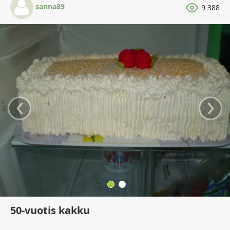
sanna89
9 388
‹
›
50-vuotis kakku