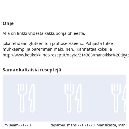
Ohje
Alla on linkki yhdestä kakkupohja ohjeesta,
joka tehdään gluteeniton jauhoseokseen... Pohjasta tulee
muhkeampi ja paremman makuinen.. Kannattaa kokeilla
http://www.kotikokki.net/reseptit/nayta/214388/mansikka%20täyt
Samankaltaisia reseptejä
Jim Beam- kakku
Raparperi mansikka kakku
Mansikasta, manss