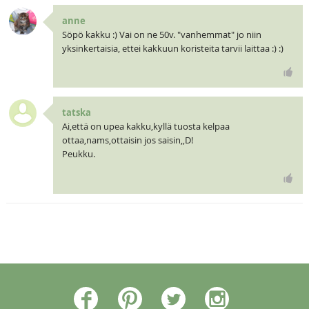
anne
Söpö kakku :) Vai on ne 50v. "vanhemmat" jo niin
yksinkertaisia, ettei kakkuun koristeita tarvii laittaa :) :)
tatska
Ai,että on upea kakku,kyllä tuosta kelpaa
ottaa,nams,ottaisin jos saisin,,D!
Peukku.