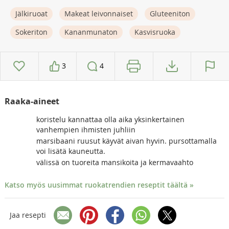
Jälkiruoat
Makeat leivonnaiset
Gluteeniton
Sokeriton
Kananmunaton
Kasvisruoka
3
4
Raaka-aineet
koristelu kannattaa olla aika yksinkertainen
vanhempien ihmisten juhliin
marsibaani ruusut käyvät aivan hyvin. pursottamalla
voi lisätä kauneutta.
välissä on tuoreita mansikoita ja kermavaahto
Katso myös uusimmat ruokatrendien reseptit täältä »
Jaa resepti