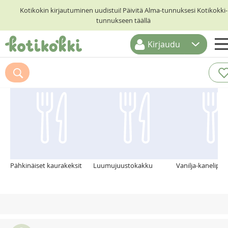
Kotikokin kirjautuminen uudistui! Päivitä Alma-tunnuksesi Kotikokki-
tunnukseen täällä
Kirjaudu
ETUSIVU
Suosittelemme myös
RESEPTIHAKU
RUOKATEEMAT
KESKUSTELUT
KOTIKOKIT
Pähkinäiset kaurakeksit
Luumujuustokakku
Vanilja-kanelipull