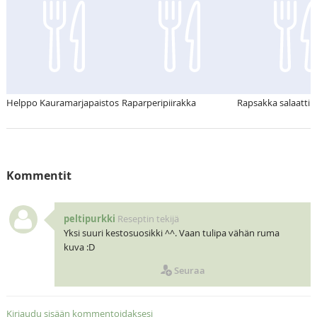
Helppo Kauramarjapaistos
Raparperipiirakka
Rapsakka salaatti
Kommentit
peltipurkki
Reseptin tekijä
Yksi suuri kestosuosikki ^^. Vaan tulipa vähän ruma
kuva :D
Seuraa
Kirjaudu sisään kommentoidaksesi