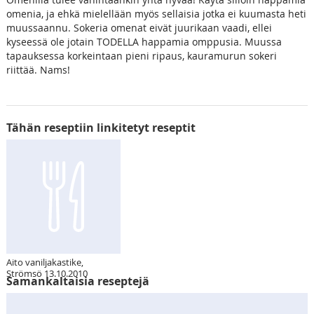
omenia, ja ehkä mielellään myös sellaisia jotka ei kuumasta heti
muussaannu. Sokeria omenat eivät juurikaan vaadi, ellei
kyseessä ole jotain TODELLA happamia omppusia. Muussa
tapauksessa korkeintaan pieni ripaus, kauramurun sokeri
riittää. Nams!
Tähän reseptiin linkitetyt reseptit
Aito vaniljakastike,
Strömsö 13.10.2010
Samankaltaisia reseptejä