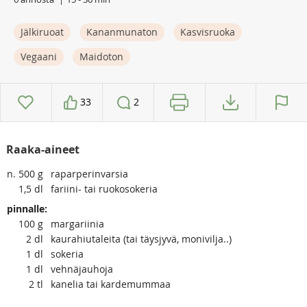
Jälkiruoat
Kananmunaton
Kasvisruoka
Vegaani
Maidoton
33
2
Raaka-aineet
n. 500
g
raparperinvarsia
1,5
dl
fariini- tai ruokosokeria
pinnalle:
100
g
margariinia
2
dl
kaurahiutaleita (tai täysjyvä, monivilja..)
1
dl
sokeria
1
dl
vehnäjauhoja
2
tl
kanelia tai kardemummaa