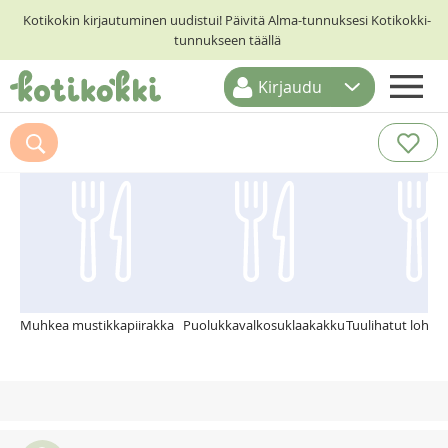
Kotikokin kirjautuminen uudistui! Päivitä Alma-tunnuksesi Kotikokki-
tunnukseen täällä
Kirjaudu
ETUSIVU
Suosittelemme myös
RESEPTIHAKU
RUOKATEEMAT
KESKUSTELUT
KOTIKOKIT
Muhkea mustikkapiirakka
Puolukkavalkosuklaakakku
Tuulihatut lohitä