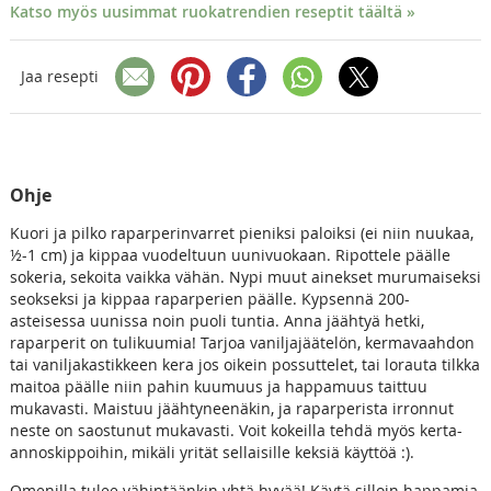
Katso myös uusimmat ruokatrendien reseptit täältä »
Jaa resepti
Ohje
Kuori ja pilko raparperinvarret pieniksi paloiksi (ei niin nuukaa,
½-1 cm) ja kippaa vuodeltuun uunivuokaan. Ripottele päälle
sokeria, sekoita vaikka vähän. Nypi muut ainekset murumaiseksi
seokseksi ja kippaa raparperien päälle. Kypsennä 200-
asteisessa uunissa noin puoli tuntia. Anna jäähtyä hetki,
raparperit on tulikuumia! Tarjoa vaniljajäätelön, kermavaahdon
tai vaniljakastikkeen kera jos oikein possuttelet, tai lorauta tilkka
maitoa päälle niin pahin kuumuus ja happamuus taittuu
mukavasti. Maistuu jäähtyneenäkin, ja raparperista irronnut
neste on saostunut mukavasti. Voit kokeilla tehdä myös kerta-
annoskippoihin, mikäli yrität sellaisille keksiä käyttöä :).
Omenilla tulee vähintäänkin yhtä hyvää! Käytä silloin happamia