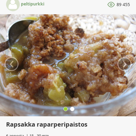
peltipurkki
89 455
‹
›
Rapsakka raparperipaistos
6 annosta
15 - 30 min