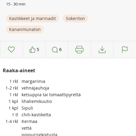
15 - 30 min
Kastikkeet ja marinadit
Sokeriton
Kananmunaton
5
6
Raaka-aineet
1
rkl
margariinia
1-2
rkl
vehnäjauhoja
1
rkl
ketsuppia tai tomaattipyrettä
1
kpl
lihaliemikuutio
1
kpl
Sipuli
1
tl
chili-kastiketta
1-4
rkl
Kermaa
vettä
pippurisekoitusta