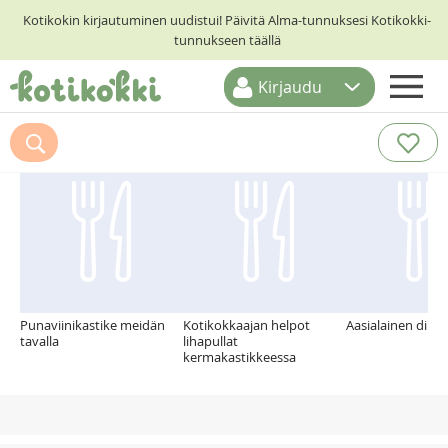
Kotikokin kirjautuminen uudistui! Päivitä Alma-tunnuksesi Kotikokki-
tunnukseen täällä
Kirjaudu
ETUSIVU
Suosittelemme myös
RESEPTIHAKU
RUOKATEEMAT
KESKUSTELUT
KOTIKOKIT
Punaviinikastike meidän
Kotikokkaajan helpot
Aasialainen dippi
tavalla
lihapullat
kermakastikkeessa