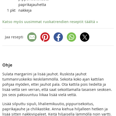
paprikajauhetta
1
pkt
nakkeja
Katso myös uusimmat ruokatrendien reseptit täältä »
Jaa resepti
Ohje
Sulata margariini ja lisää jauhot. Ruskista jauhot
tummanruskeiksi keskilämmöllä. Sekoita koko ajan kattilan
pohjaa myöden, ettei jauhot pala. Ota kattila pois liedeltä ja
lisää vettä sen verran, että saat sekoittamalla tasaisen seoksen.
Jos seos paksuuntuu liikaa lisää vielä vettä.
Lisää silputtu sipuli, lihaliemikuutio, pippurisekoitus,
paprikajauhe ja chilikastike. Anna kiehua hiljalleen hetken ja
lisää sitten nakkiviipaleet. Keitä hiljaisella lämmöllä noin vartti.