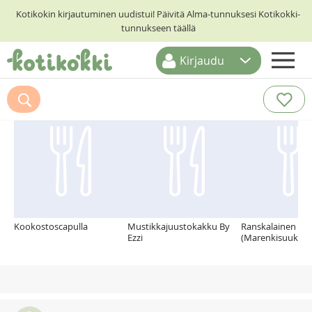
Kotikokin kirjautuminen uudistui! Päivitä Alma-tunnuksesi Kotikokki-
tunnukseen täällä
Kirjaudu
ETUSIVU
Suosittelemme myös
RESEPTIHAKU
RUOKATEEMAT
KESKUSTELUT
KOTIKOKIT
Kookostoscapulla
Mustikkajuustokakku By
Ranskalainen Ma
Ezzi
(Marenkisuukot)