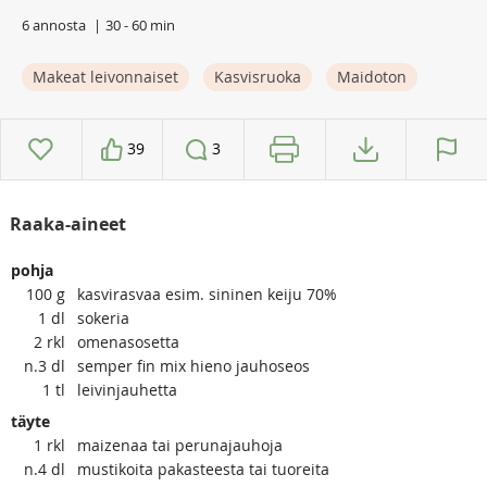
6 annosta
30 - 60 min
Makeat leivonnaiset
Kasvisruoka
Maidoton
39
3
Raaka-aineet
pohja
100
g
kasvirasvaa esim. sininen keiju 70%
1
dl
sokeria
2
rkl
omenasosetta
n.3
dl
semper fin mix hieno jauhoseos
1
tl
leivinjauhetta
täyte
1
rkl
maizenaa tai perunajauhoja
n.4
dl
mustikoita pakasteesta tai tuoreita