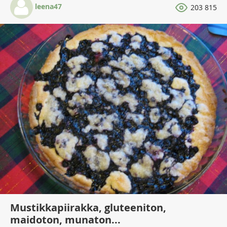
leena47
203 815
Mustikkapiirakka, gluteeniton,
maidoton, munaton...