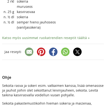
2
rkl
sokeria
muruseos
n. 25
g
kasvirasvaa
n. ½
dl
sokeria
n. ½
dl
semper hieno jauhoseos
(vaniljasokeria)
Katso myös uusimmat ruokatrendien reseptit täältä »
Jaa resepti
Ohje
Sekoita rasva ja sokeri esim. vatkaimen kanssa, lisää omenasose
ja jauhot joihin olet sekoittanut leivinjauheen, sekoita. Levitä
taikina kasvirasvalla voidellun vuoan pohjalle.
Sekoita pakastemustikoihin hieman sokeria ja maizenaa,