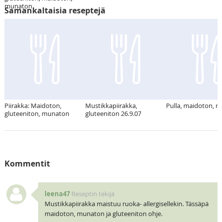
munaton
Samankaltaisia reseptejä
Piirakka: Maidoton,
Mustikkapiirakka,
Pulla, maidoton, 
gluteeniton, munaton
gluteeniton 26.9.07
Kommentit
leena47
Reseptin tekijä
Mustikkapiirakka maistuu ruoka- allergisellekin. Tässäpä
maidoton, munaton ja gluteeniton ohje.