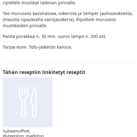
ripottele mustikat taikinan pinnalle.
Tee muruseos kasvirasvaa, sokerista ja Semper jauhoseoksesta,
(mausta ripauksella vaniljasokeria). Ripottele muruseos
mustikoiden pinnalle.
Paista piirakkaa n. 30 min. uunin lämpö n. 200 ast.
Tarjoa esim. Tofu-jäätelön kanssa.
Tähän reseptiin linkitetyt reseptit
Suklaamuffinit,
gluteeniton, maidoton,