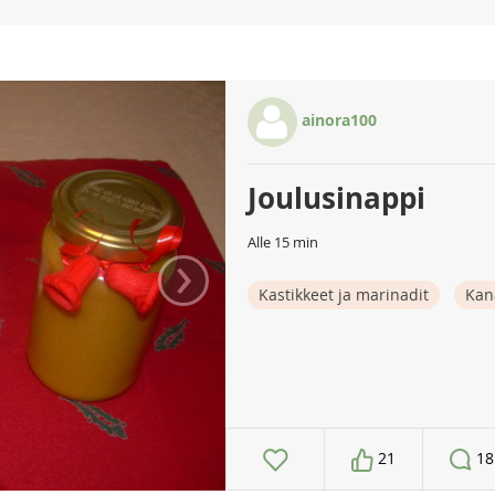
ainora100
Joulusinappi
Alle 15 min
›
Kastikkeet ja marinadit
Kan
21
18