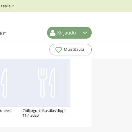
täällä
Kirjaudu
KIT
Muistitaulu
joneesi
Chilijogurttikastike/dippi
11.4.2020