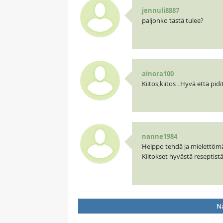
jennuli8887
paljonko tästä tulee?
ainora100
Kiitos,kiitos . Hyvä että pidi
nanne1984
Helppo tehdä ja mielettöm
Kiitokset hyvästä reseptistä!
Nä