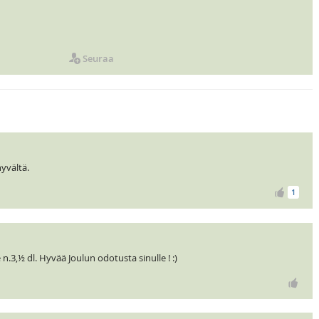
Seuraa
yvältä.
1
 n.3,½ dl. Hyvää Joulun odotusta sinulle ! :)