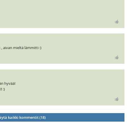
t , aivan mieltä lämmitti :)
än hyvää!
! :)
ytä kaikki kommentit (18)