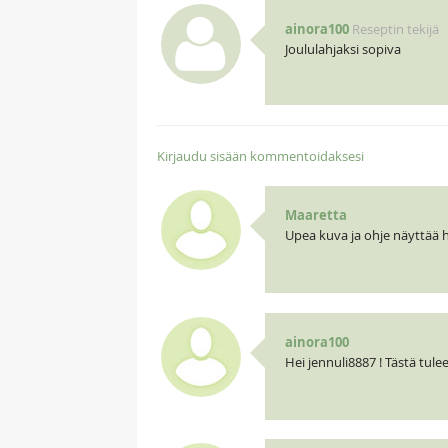
ainora100
Reseptin tekijä
Joululahjaksi sopiva
Kirjaudu sisään kommentoidaksesi
Maaretta
Upea kuva ja ohje näyttää h
ainora100
Hei jennuli8887 ! Tästä tulee