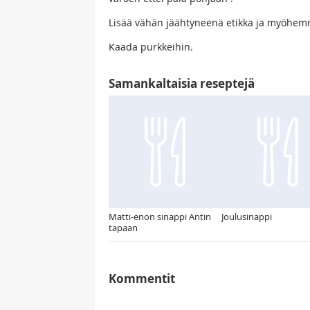
Lisää vähän jäähtyneenä etikka ja myöhemmi
Kaada purkkeihin.
Samankaltaisia reseptejä
Matti-enon sinappi Antin
Joulusinappi
tapaan
Kommentit