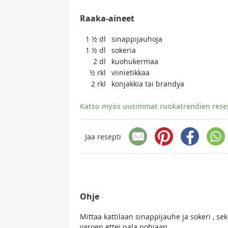
Raaka-aineet
1 ½
dl
sinappijauhoja
1 ½
dl
sokeria
2
dl
kuohukermaa
½
rkl
viinietikkaa
2
rkl
konjakkia tai brandya
Katso myös uusimmat ruokatrendien resept
Jaa resepti
Ohje
Mittaa kattilaan sinappijauhe ja sokeri , se
varoen ettei pala pohjaan .