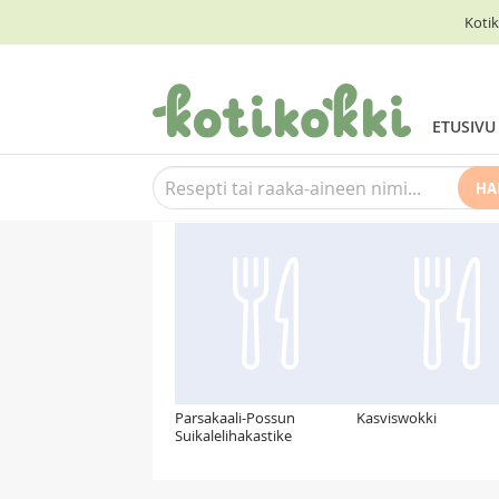
Kotik
ETUSIVU
HA
Suosittelemme myös
Parsakaali-Possun
Kasviswokki
Suikalelihakastike