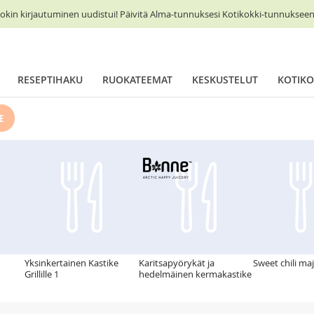
okin kirjautuminen uudistui! Päivitä Alma-tunnuksesi Kotikokki-tunnukseen 
RESEPTIHAKU
RUOKATEEMAT
KESKUSTELUT
KOTIKO
E
Yksinkertainen Kastike
Karitsapyörykät ja
Sweet chili ma
Grillille 1
hedelmäinen kermakastike