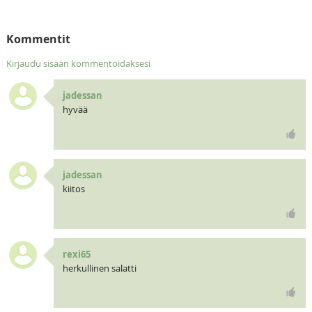
Kommentit
Kirjaudu sisään kommentoidaksesi
jadessan
hyvää
jadessan
kiitos
rexi65
herkullinen salatti