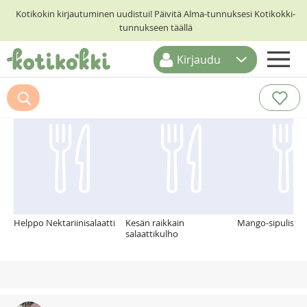
Kotikokin kirjautuminen uudistui! Päivitä Alma-tunnuksesi Kotikokki-
tunnukseen täällä
Kirjaudu
ETUSIVU
Suosittelemme myös
RESEPTIHAKU
RUOKATEEMAT
KESKUSTELUT
KOTIKOKIT
Helppo Nektariinisalaatti
Kesän raikkain
Mango-sipulisalaa
salaattikulho