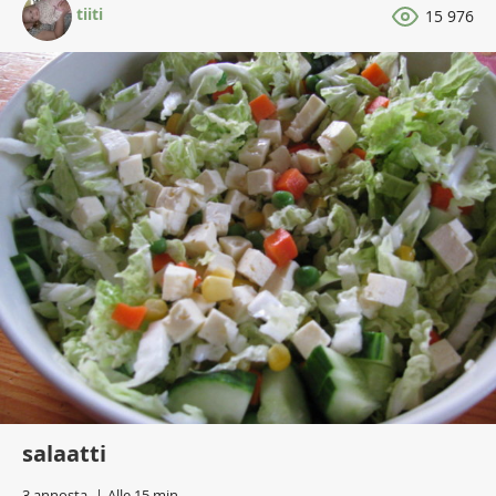
tiiti
15 976
salaatti
3 annosta
Alle 15 min