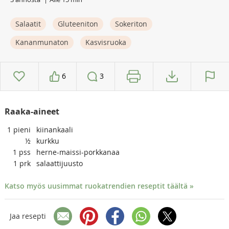
Salaatit
Gluteeniton
Sokeriton
Kananmunaton
Kasvisruoka
6
3
Raaka-aineet
1
pieni
kiinankaali
½
kurkku
1
pss
herne-maissi-porkkanaa
1
prk
salaattijuusto
Katso myös uusimmat ruokatrendien reseptit täältä »
Jaa resepti